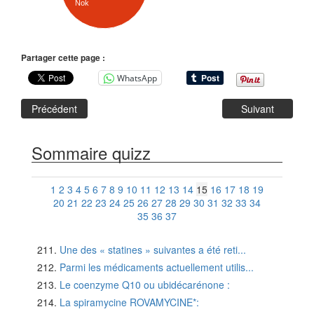
Nok
Partager cette page :
WhatsApp
Précédent
Suivant
Sommaire quizz
1
2
3
4
5
6
7
8
9
10
11
12
13
14
15
16
17
18
19
20
21
22
23
24
25
26
27
28
29
30
31
32
33
34
35
36
37
Une des « statines » suivantes a été reti...
Parmi les médicaments actuellement utilis...
Le coenzyme Q10 ou ubidécarénone :
La spiramycine ROVAMYCINE*: