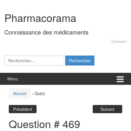
Aller
Sauter
au
au
Pharmacorama
contenu
menu
principal
Connaissance des médicaments
Connexion
Rechercher :
Menu
Accueil
›
Quizz
Précédent
Suivant
Question # 469