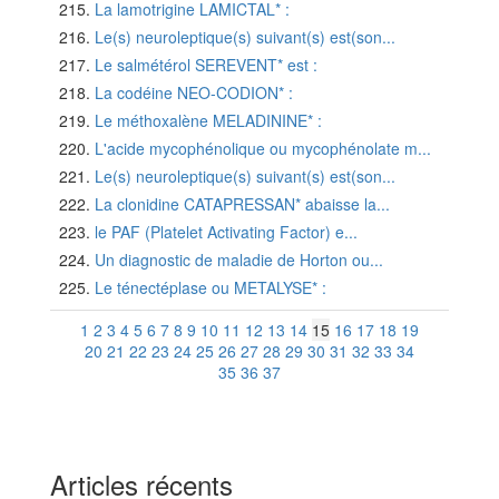
La lamotrigine LAMICTAL* :
Le(s) neuroleptique(s) suivant(s) est(son...
Le salmétérol SEREVENT* est :
La codéine NEO-CODION* :
Le méthoxalène MELADININE* :
L'acide mycophénolique ou mycophénolate m...
Le(s) neuroleptique(s) suivant(s) est(son...
La clonidine CATAPRESSAN* abaisse la...
le PAF (Platelet Activating Factor) e...
Un diagnostic de maladie de Horton ou...
Le ténectéplase ou METALYSE* :
1
2
3
4
5
6
7
8
9
10
11
12
13
14
15
16
17
18
19
20
21
22
23
24
25
26
27
28
29
30
31
32
33
34
35
36
37
Articles récents