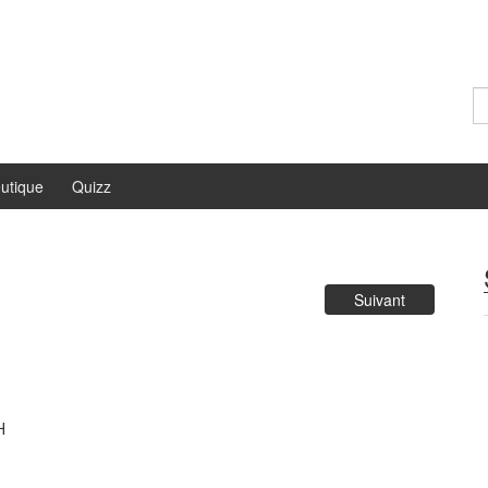
Re
utique
Quizz
Suivant
H