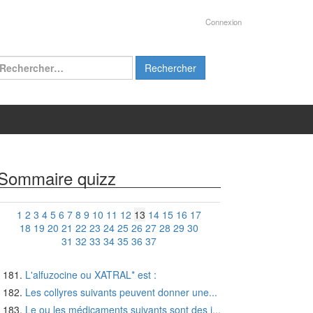
Connexion
chercher :
Sommaire quizz
1
2
3
4
5
6
7
8
9
10
11
12
13
14
15
16
17
18
19
20
21
22
23
24
25
26
27
28
29
30
31
32
33
34
35
36
37
L'alfuzocine ou XATRAL* est :
Les collyres suivants peuvent donner une...
Le ou les médicaments suivants sont des i...