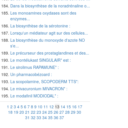
Dans la biosynthèse de la noradrénaline o...
Les monoamines oxydases sont des
enzymes...
La biosynthèse de la sérotonine :
Lorsqu'un médiateur agit sur des cellules...
La biosynthèse du monoxyde d'azote NO
s'e...
Le précurseur des prostaglandines et des...
Le montélukast SINGULAIR* est :
Le sirolimus RAPAMUNE* :
Un pharmacobézoard :
La scopolamine, SCOPODERM TTS*:
Le mivacuronium MIVACRON* :
Le modafinil MODIODAL* :
1
2
3
4
5
6
7
8
9
10
11
12
13
14
15
16
17
18
19
20
21
22
23
24
25
26
27
28
29
30
31
32
33
34
35
36
37