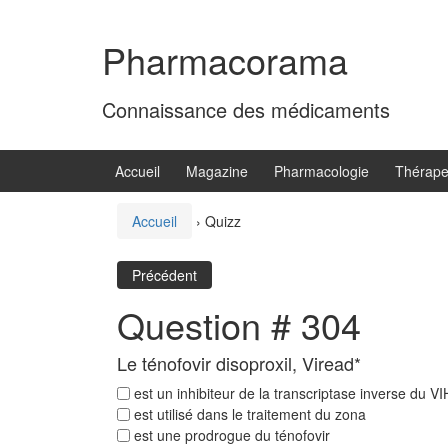
Aller
Sauter
au
au
Pharmacorama
contenu
menu
principal
Connaissance des médicaments
Accueil
Magazine
Pharmacologie
Thérape
Accueil
›
Quizz
Précédent
Question # 304
Le ténofovir disoproxil, Viread*
est un inhibiteur de la transcriptase inverse du VI
est utilisé dans le traitement du zona
est une prodrogue du ténofovir