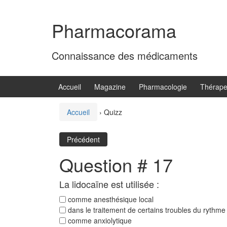
Aller
Sauter
au
au
Pharmacorama
contenu
menu
principal
Connaissance des médicaments
Accueil
Magazine
Pharmacologie
Thérape
Accueil
›
Quizz
Précédent
Question # 17
La lidocaïne est utilisée :
comme anesthésique local
dans le traitement de certains troubles du rythme
comme anxiolytique