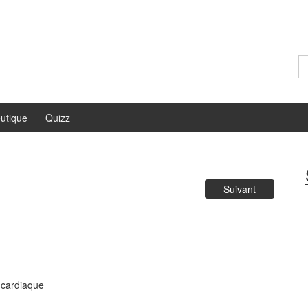
Re
utique
Quizz
Suivant
 cardiaque