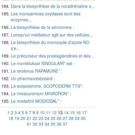
Dans la biosynthèse de la noradrénaline o...
Les monoamines oxydases sont des
enzymes...
La biosynthèse de la sérotonine :
Lorsqu'un médiateur agit sur des cellules...
La biosynthèse du monoxyde d'azote NO
s'e...
Le précurseur des prostaglandines et des...
Le montélukast SINGULAIR* est :
Le sirolimus RAPAMUNE* :
Un pharmacobézoard :
La scopolamine, SCOPODERM TTS*:
Le mivacuronium MIVACRON* :
Le modafinil MODIODAL* :
1
2
3
4
5
6
7
8
9
10
11
12
13
14
15
16
17
18
19
20
21
22
23
24
25
26
27
28
29
30
31
32
33
34
35
36
37