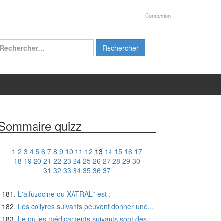
Connexion
chercher :
Sommaire quizz
1
2
3
4
5
6
7
8
9
10
11
12
13
14
15
16
17
18
19
20
21
22
23
24
25
26
27
28
29
30
31
32
33
34
35
36
37
L'alfuzocine ou XATRAL* est :
Les collyres suivants peuvent donner une...
Le ou les médicaments suivants sont des i...