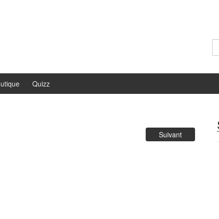
Re
utique
Quizz
Suivant