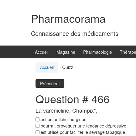
Aller
Sauter
au
au
Pharmacorama
contenu
menu
principal
Connaissance des médicaments
Accueil
Magazine
Pharmacologie
Thérape
Accueil
›
Quizz
Précédent
Question # 466
La varénicline, Champix*,
est un anticholinergique
pourrait provoquer une tendance dépressive
est utilisé pour faciliter le sevrage tabagique