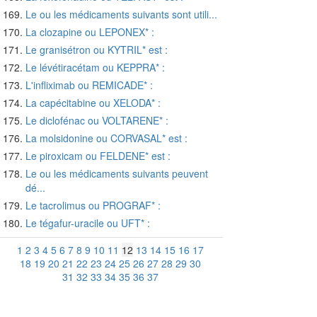
Le ou les médicaments suivants sont utili...
La clozapine ou LEPONEX* :
Le granisétron ou KYTRIL* est :
Le lévétiracétam ou KEPPRA* :
L'infliximab ou REMICADE* :
La capécitabine ou XELODA* :
Le diclofénac ou VOLTARENE* :
La molsidonine ou CORVASAL* est :
Le piroxicam ou FELDENE* est :
Le ou les médicaments suivants peuvent
dé...
Le tacrolimus ou PROGRAF* :
Le tégafur-uracile ou UFT* :
1
2
3
4
5
6
7
8
9
10
11
12
13
14
15
16
17
18
19
20
21
22
23
24
25
26
27
28
29
30
31
32
33
34
35
36
37