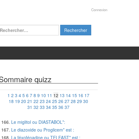
Connexion
chercher :
Sommaire quizz
1
2
3
4
5
6
7
8
9
10
11
12
13
14
15
16
17
18
19
20
21
22
23
24
25
26
27
28
29
30
31
32
33
34
35
36
37
Le miglitol ou DIASTABOL*:
Le diazoxide ou Proglicem* est :
La féxofénadine ou TELFAST* est :