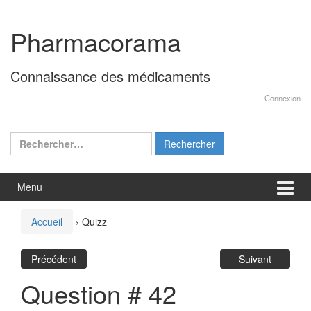
Aller
Sauter
au
au
Pharmacorama
contenu
menu
principal
Connaissance des médicaments
Connexion
Rechercher :
Menu
Accueil
›
Quizz
Précédent
Suivant
Question # 42