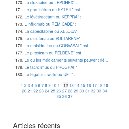
La clozapine ou LEPONEX* :
Le granisétron ou KYTRIL* est :
Le lévétiracétam ou KEPPRA* :
L'infliximab ou REMICADE* :
La capécitabine ou XELODA* :
Le diclofénac ou VOLTARENE* :
La molsidonine ou CORVASAL* est :
Le piroxicam ou FELDENE* est :
Le ou les médicaments suivants peuvent dé...
Le tacrolimus ou PROGRAF* :
Le tégafur-uracile ou UFT* :
1
2
3
4
5
6
7
8
9
10
11
12
13
14
15
16
17
18
19
20
21
22
23
24
25
26
27
28
29
30
31
32
33
34
35
36
37
Articles récents