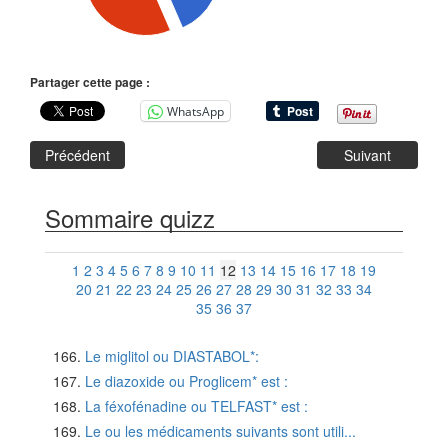
Partager cette page :
WhatsApp
Précédent
Suivant
Sommaire quizz
1
2
3
4
5
6
7
8
9
10
11
12
13
14
15
16
17
18
19
20
21
22
23
24
25
26
27
28
29
30
31
32
33
34
35
36
37
Le miglitol ou DIASTABOL*:
Le diazoxide ou Proglicem* est :
La féxofénadine ou TELFAST* est :
Le ou les médicaments suivants sont utili...