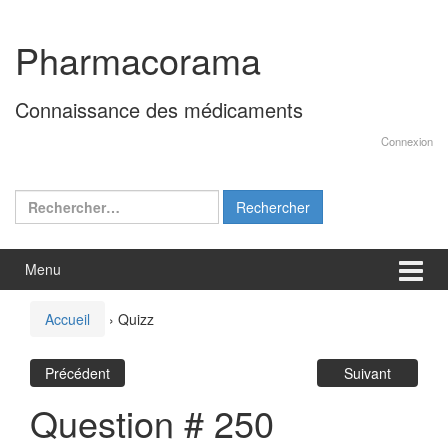
Aller
Sauter
au
au
Pharmacorama
contenu
menu
principal
Connaissance des médicaments
Connexion
Rechercher :
Menu
Accueil
›
Quizz
Précédent
Suivant
Question # 250