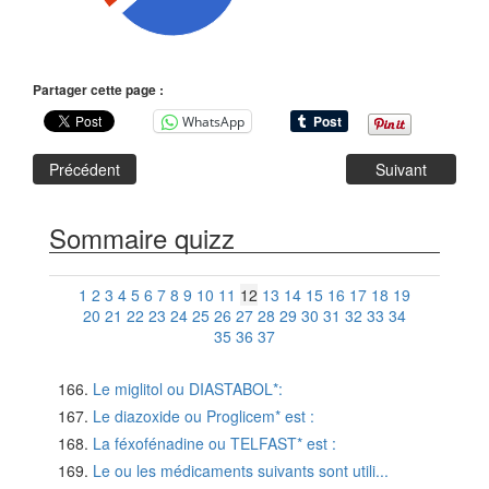
Partager cette page :
WhatsApp
Précédent
Suivant
Sommaire quizz
1
2
3
4
5
6
7
8
9
10
11
12
13
14
15
16
17
18
19
20
21
22
23
24
25
26
27
28
29
30
31
32
33
34
35
36
37
Le miglitol ou DIASTABOL*:
Le diazoxide ou Proglicem* est :
La féxofénadine ou TELFAST* est :
Le ou les médicaments suivants sont utili...