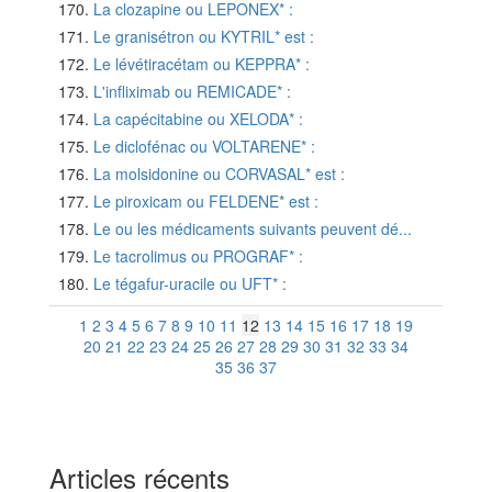
La clozapine ou LEPONEX* :
Le granisétron ou KYTRIL* est :
Le lévétiracétam ou KEPPRA* :
L'infliximab ou REMICADE* :
La capécitabine ou XELODA* :
Le diclofénac ou VOLTARENE* :
La molsidonine ou CORVASAL* est :
Le piroxicam ou FELDENE* est :
Le ou les médicaments suivants peuvent dé...
Le tacrolimus ou PROGRAF* :
Le tégafur-uracile ou UFT* :
1
2
3
4
5
6
7
8
9
10
11
12
13
14
15
16
17
18
19
20
21
22
23
24
25
26
27
28
29
30
31
32
33
34
35
36
37
Articles récents