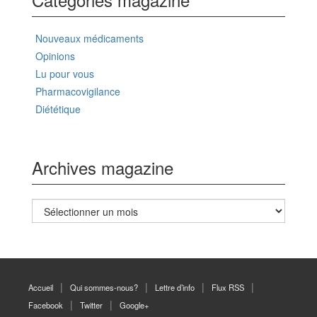
Nouveaux médicaments
Opinions
Lu pour vous
Pharmacovigilance
Diététique
Archives magazine
Archives
magazine
Accueil
Qui sommes-nous?
Lettre d’info
Flux RSS
Facebook
Twitter
Google+