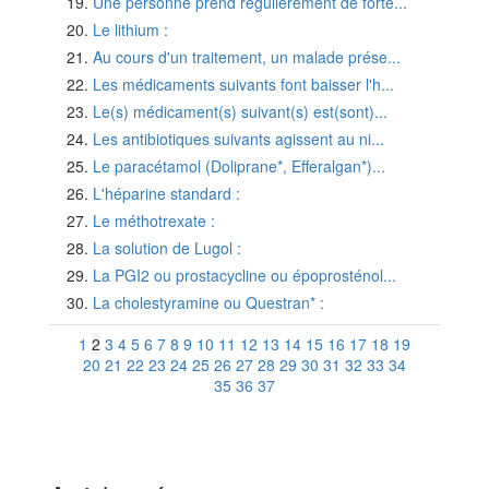
Une personne prend régulièrement de forte...
Le lithium :
Au cours d'un traitement, un malade prése...
Les médicaments suivants font baisser l'h...
Le(s) médicament(s) suivant(s) est(sont)...
Les antibiotiques suivants agissent au ni...
Le paracétamol (Doliprane*, Efferalgan*)...
L'héparine standard :
Le méthotrexate :
La solution de Lugol :
La PGI2 ou prostacycline ou époprosténol...
La cholestyramine ou Questran* :
1
2
3
4
5
6
7
8
9
10
11
12
13
14
15
16
17
18
19
20
21
22
23
24
25
26
27
28
29
30
31
32
33
34
35
36
37