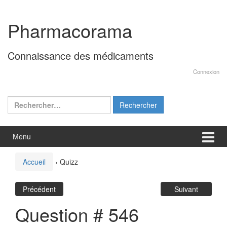
Aller
Sauter
au
au
Pharmacorama
contenu
menu
principal
Connaissance des médicaments
Connexion
Rechercher :
Menu
Accueil
›
Quizz
Précédent
Suivant
Question # 546