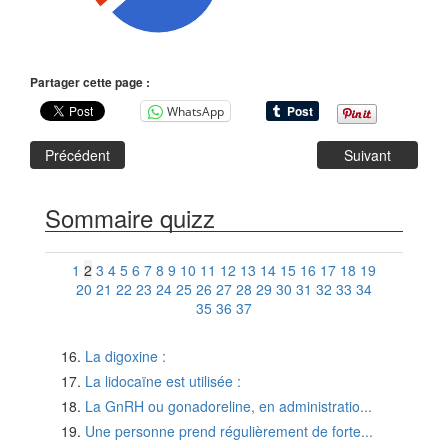
Partager cette page :
WhatsApp
Précédent
Suivant
Sommaire quizz
1
2
3
4
5
6
7
8
9
10
11
12
13
14
15
16
17
18
19
20
21
22
23
24
25
26
27
28
29
30
31
32
33
34
35
36
37
La digoxine :
La lidocaïne est utilisée :
La GnRH ou gonadoreline, en administratio...
Une personne prend régulièrement de forte...