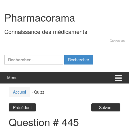
Aller
Sauter
au
au
Pharmacorama
contenu
menu
principal
Connaissance des médicaments
Connexion
Rechercher :
Menu
Accueil
›
Quizz
Précédent
Suivant
Question # 445