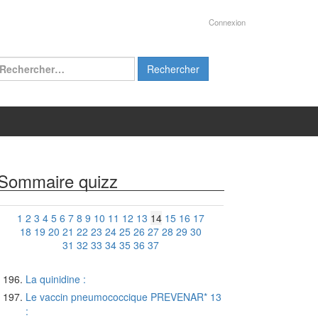
Connexion
chercher :
Sommaire quizz
1
2
3
4
5
6
7
8
9
10
11
12
13
14
15
16
17
18
19
20
21
22
23
24
25
26
27
28
29
30
31
32
33
34
35
36
37
La quinidine :
Le vaccin pneumococcique PREVENAR* 13
: