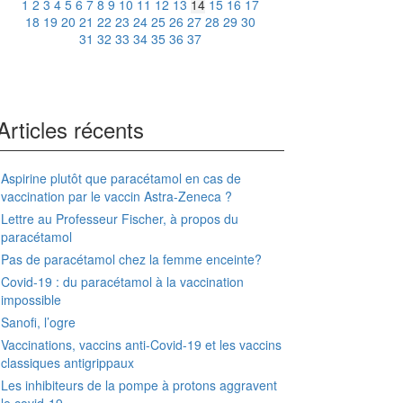
1
2
3
4
5
6
7
8
9
10
11
12
13
14
15
16
17
18
19
20
21
22
23
24
25
26
27
28
29
30
31
32
33
34
35
36
37
Articles récents
Aspirine plutôt que paracétamol en cas de
vaccination par le vaccin Astra-Zeneca ?
Lettre au Professeur Fischer, à propos du
paracétamol
Pas de paracétamol chez la femme enceinte?
Covid-19 : du paracétamol à la vaccination
impossible
Sanofi, l’ogre
Vaccinations, vaccins anti-Covid-19 et les vaccins
classiques antigrippaux
Les inhibiteurs de la pompe à protons aggravent