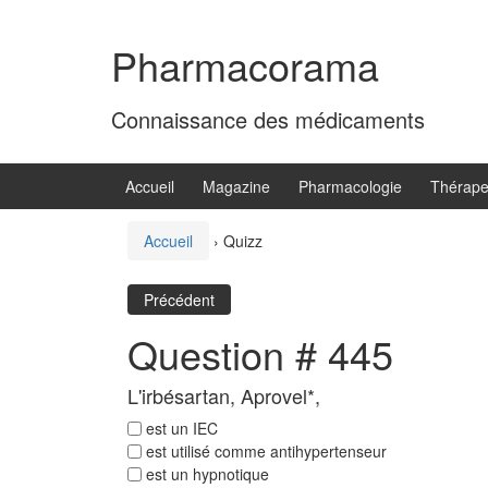
Aller
Sauter
au
au
Pharmacorama
contenu
menu
principal
Connaissance des médicaments
Accueil
Magazine
Pharmacologie
Thérape
Accueil
›
Quizz
Précédent
Question # 445
L'irbésartan, Aprovel*,
est un IEC
est utilisé comme antihypertenseur
est un hypnotique