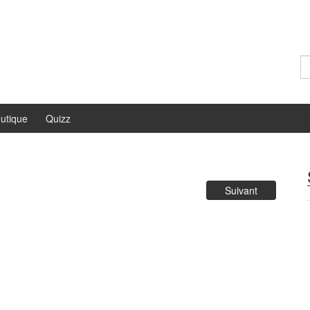
Re
utique
Quizz
Suivant