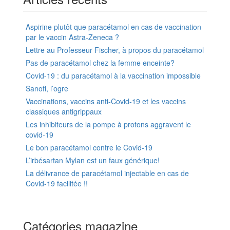
bases
de
données
Aspirine plutôt que paracétamol en cas de vaccination
médicamenteuses,
par le vaccin Astra-Zeneca ?
des
Lettre au Professeur Fischer, à propos du paracétamol
logiciels
Pas de paracétamol chez la femme enceinte?
d’aide
à
Covid-19 : du paracétamol à la vaccination impossible
la
Sanofi, l’ogre
prescription
Vaccinations, vaccins anti-Covid-19 et les vaccins
et
classiques antigrippaux
à
Les inhibiteurs de la pompe à protons aggravent le
la
covid-19
dispensation
Le bon paracétamol contre le Covid-19
L’irbésartan Mylan est un faux générique!
La délivrance de paracétamol injectable en cas de
Covid-19 facilitée !!
Catégories magazine