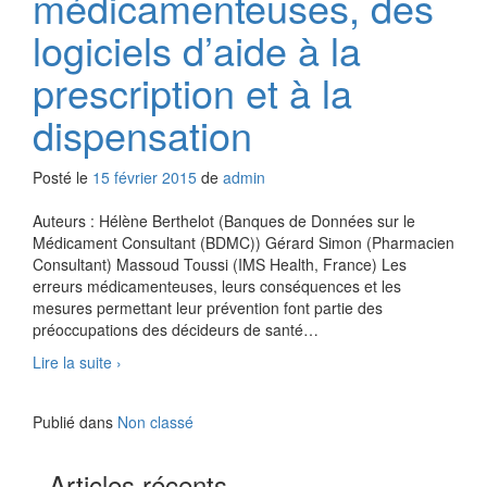
médicamenteuses, des
logiciels d’aide à la
prescription et à la
dispensation
Posté le
15 février 2015
de
admin
Auteurs : Hélène Berthelot (Banques de Données sur le
Médicament Consultant (BDMC)) Gérard Simon (Pharmacien
Consultant) Massoud Toussi (IMS Health, France) Les
erreurs médicamenteuses, leurs conséquences et les
mesures permettant leur prévention font partie des
préoccupations des décideurs de santé
…
Analyse
Lire la suite
›
de
la
Publié dans
Non classé
sécurité
d’utilisation
des
Articles récents