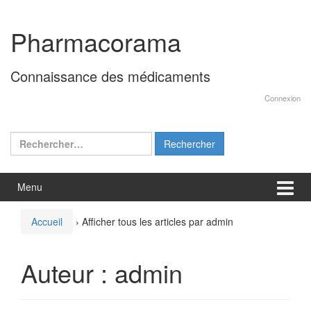
Aller
Sauter
au
au
Pharmacorama
contenu
menu
principal
Connaissance des médicaments
Connexion
Rechercher :
Menu
Accueil
›
Afficher tous les articles par admin
Auteur :
admin