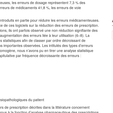
teuses, les erreurs de dosage représentent 7,3 % des
erreurs de médicaments 41,8 %, les erreurs de voie
é introduits en partie pour réduire les erreurs médicamenteuses.
e de ces logiciels sur la réduction des erreurs de prescription.
ons, ils ont parfois observé une non réduction signifiante des
augmentation des erreurs liée à leur utilisation (6–8). La
 statistiques afin de classer par ordre décroissant de
us importantes observées. Les intitulés des types d’erreurs
 homogène, nous n’avons pu en tirer une analyse statistique
apitulative par fréquence décroissante des erreurs :
siopathologiques du patient
rs de prescription décrites dans la littérature concernent
mpus à la fonction d’analyse pharmaceutique des prescriptions.