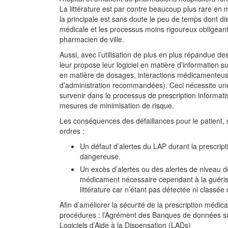
La littérature est par contre beaucoup plus rare en 
la principale est sans doute le peu de temps dont di
médicale et les processus moins rigoureux obligean
pharmacien de ville.
Aussi, avec l’utilisation de plus en plus répandue d
leur propose leur logiciel en matière d’information sur 
en matière de dosages, interactions médicamenteuses
d’administration recommandées). Ceci nécessite une
survenir dans le processus de prescription informatis
mesures de minimisation de risque.
Les conséquences des défaillances pour le patient, s
ordres :
Un défaut d’alertes du LAP durant la prescrip
dangereuse.
Un excès d’alertes ou des alertes de niveau d
médicament nécessaire cependant à la guéris
littérature car n’étant pas détectée ni class
Afin d’améliorer la sécurité de la prescription méd
procédures : l’Agrément des Banques de données sur
Logiciels d’Aide à la Dispensation (LADs)