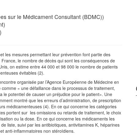
s sur le Médicament Consultant (BDMC))
t)
)
 les mesures permettant leur prévention font partie des
n France, le nombre de décès qui sont les conséquences de
-Unis, on estime entre 44 000 et 98 000 le nombre de patients
enteuses évitables (2).
 rencontre organisée par l’Agence Européenne de Médecine en
ie comme « une défaillance dans le processus de traitement,
a le potentiel de causer un préjudice pour le patient». Une
ment montré que les erreurs d’administration, de prescription
eurs médicamenteuses (4). En ce qui concerne les catégories
es portent sur les omissions ou retards de traitement, le choix
isation ou la dose. En ce qui concerne les médicaments les
e liste, suivi par les antibiotiques, antivitamines K, héparines
et anti-inflammatoires non stéroïdiens.