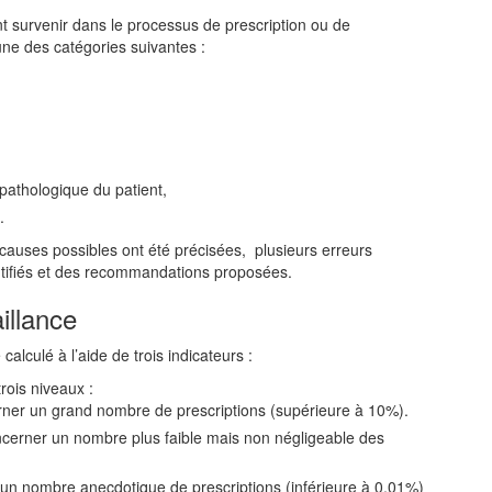
t survenir dans le processus de prescription ou de
ne des catégories suivantes :
opathologique du patient,
.
causes possibles ont été précisées, plusieurs erreurs
ntifiés et des recommandations proposées.
illance
calculé à l’aide de trois indicateurs :
trois niveaux :
erner un grand nombre de prescriptions (supérieure à 10%).
oncerner un nombre plus faible mais non négligeable des
r un nombre anecdotique de prescriptions (inférieure à 0,01%)