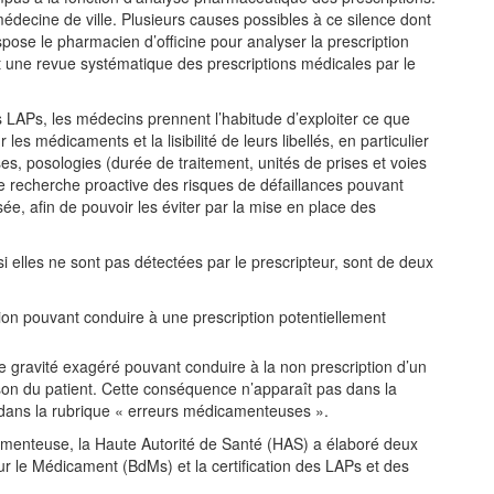
médecine de ville. Plusieurs causes possibles à ce silence dont
spose le pharmacien d’officine pour analyser la prescription
t une revue systématique des prescriptions médicales par le
es LAPs, les médecins prennent l’habitude d’exploiter ce que
les médicaments et la lisibilité de leurs libellés, en particulier
, posologies (durée de traitement, unités de prises et voies
 recherche proactive des risques de défaillances pouvant
ée, afin de pouvoir les éviter par la mise en place des
i elles ne sont pas détectées par le prescripteur, sont de deux
tion pouvant conduire à une prescription potentiellement
e gravité exagéré pouvant conduire à la non prescription d’un
on du patient. Cette conséquence n’apparaît pas dans la
ée dans la rubrique « erreurs médicamenteuses ».
icamenteuse, la Haute Autorité de Santé (HAS) a élaboré deux
 le Médicament (BdMs) et la certification des LAPs et des