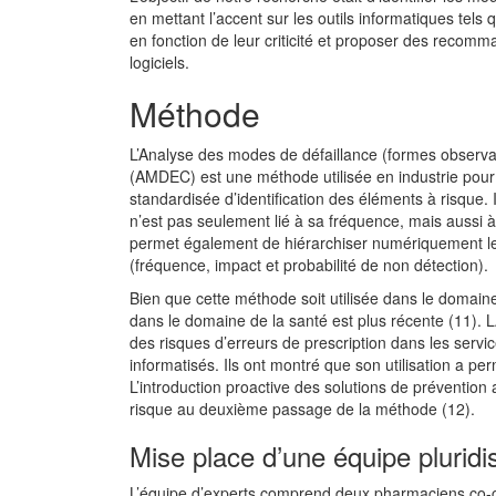
en mettant l’accent sur les outils informatiques tel
en fonction de leur criticité et proposer des recomman
logiciels.
Méthode
L’Analyse des modes de défaillance (formes observabl
(AMDEC) est une méthode utilisée en industrie pou
standardisée d’identification des éléments à risque. I
n’est pas seulement lié à sa fréquence, mais aussi à 
permet également de hiérarchiser numériquement les r
(fréquence, impact et probabilité de non détection).
Bien que cette méthode soit utilisée dans le domaine
dans le domaine de la santé est plus récente (11). LA
des risques d’erreurs de prescription dans les servic
informatisés. Ils ont montré que son utilisation a pe
L’introduction proactive des solutions de préventio
risque au deuxième passage de la méthode (12).
Mise place d’une équipe pluridis
L’équipe d’experts comprend deux pharmaciens co-