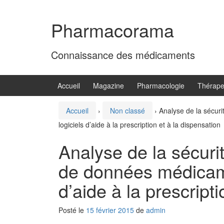
Aller
Sauter
au
au
Pharmacorama
contenu
menu
principal
Connaissance des médicaments
Accueil
Magazine
Pharmacologie
Thérape
Accueil
›
Non classé
›
Analyse de la sécur
logiciels d’aide à la prescription et à la dispensation
Analyse de la sécurit
de données médicame
d’aide à la prescript
Posté le
15 février 2015
de
admin