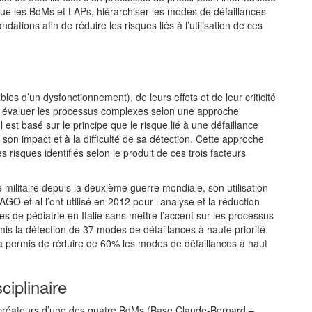
s que les BdMs et LAPs, hiérarchiser les modes de défaillances
dations afin de réduire les risques liés à l’utilisation de ces
es d’un dysfonctionnement), de leurs effets et de leur criticité
r évaluer les processus complexes selon une approche
l est basé sur le principe que le risque lié à une défaillance
son impact et à la difficulté de sa détection. Cette approche
isques identifiés selon le produit de ces trois facteurs
 militaire depuis la deuxième guerre mondiale, son utilisation
GO et al l’ont utilisé en 2012 pour l’analyse et la réduction
es de pédiatrie en Italie sans mettre l’accent sur les processus
rmis la détection de 37 modes de défaillances à haute priorité.
n a permis de réduire de 60% les modes de défaillances à haut
ciplinaire
créateurs d’une des quatre BdMs (Base Claude-Bernard –