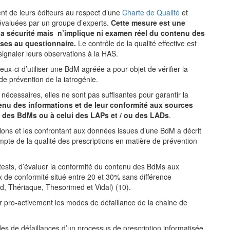
t de leurs éditeurs au respect d’une
Charte de Qualité
et
évaluées par un groupe d’experts.
Cette mesure est une
 la sécurité mais n’implique ni examen réel du contenu des
nses au questionnaire.
Le contrôle de la qualité effective est
 signaler leurs observations à la HAS.
ceux-ci d’utiliser une BdM agréée a pour objet de vérifier la
 de prévention de la iatrogénie.
écessaires, elles ne sont pas suffisantes pour garantir la
enu des informations et de leur conformité aux sources
eau des BdMs ou à celui des LAPs et / ou des LADs
.
ions et les confrontant aux données issues d’une BdM a décrit
mpte de la qualité des prescriptions en matière de prévention
-tests, d’évaluer la conformité du contenu des BdMs aux
ux de conformité situé entre 20 et 30% sans différence
rd, Thériaque, Thesorimed et Vidal) (10).
r pro-activement les modes de défaillance de la chaine de
modes de défaillances d’un processus de prescription informatisée