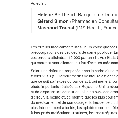
Auteurs :
Hélène Berthelot
(Banques de Donnée
Gérard Simon
(Pharmacien Consultan
Massoud Toussi
(IMS Health, France
Les erreurs médicamenteuses, leurs conséquences et
préoccupations des décideurs de santé publique. E
ces erreurs atteindrait 10 000 par an (1). Aux Etats
qui meurent annuellement du fait d’erreurs médicam
Selon une définition proposée dans le cadre d’une
février 2013 (3), l’erreur médicamenteuse est défin
que ce soit par excès ou par défaut, qui mène à, ou 
étude importante réalisée aux Royaume-Uni, a récem
et de dispensation constituent plus de 80% des err
d’erreur, la même étude montre que les plus courant
du médicament et de son dosage, la fréquence d’util
plus fréquemment affectés, les opioïdes sont en tête d
à bas poids moléculaire, insulines, benzodiazépines 