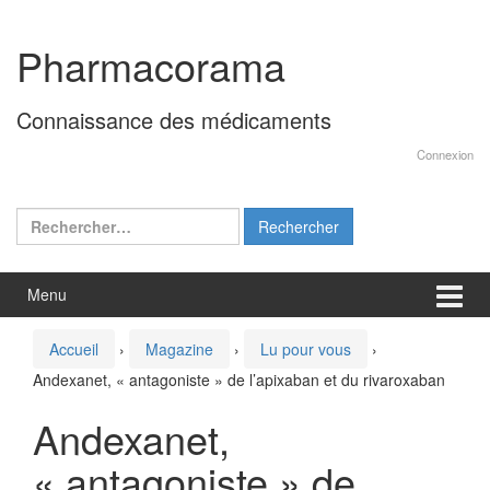
Aller
Sauter
au
au
Pharmacorama
contenu
menu
principal
Connaissance des médicaments
Connexion
Rechercher :
Menu
Accueil
›
Magazine
›
Lu pour vous
›
Andexanet, « antagoniste » de l’apixaban et du rivaroxaban
Andexanet,
« antagoniste » de