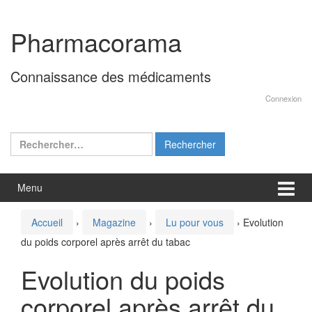
Aller
Sauter
au
au
Pharmacorama
contenu
menu
principal
Connaissance des médicaments
Connexion
Rechercher :
Menu
Accueil
›
Magazine
›
Lu pour vous
›
Evolution
du poids corporel après arrêt du tabac
Evolution du poids
corporel après arrêt du