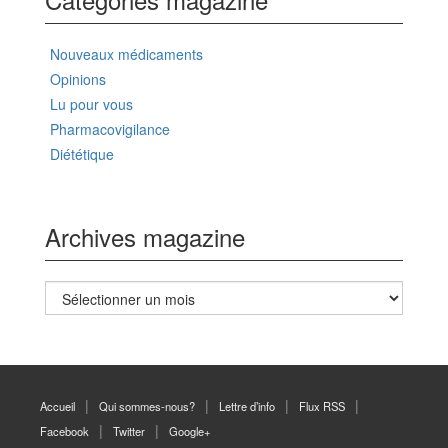
Nouveaux médicaments
Opinions
Lu pour vous
Pharmacovigilance
Diététique
Archives magazine
Archives
magazine
Accueil
Qui sommes-nous?
Lettre d’info
Flux RSS
Facebook
Twitter
Google+