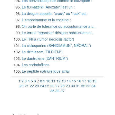
Les benzodiazépines comme le diazépam :
Le flumazénil (Anexate*) est un :
La drogue appelée "crack" ou "rock" est :
L'amphétamine et la cocaïne :
On parle de tolérance ou accoutumance à u...
Le terme "agoniste" désigne habituellemen...
Le TNFa (tumor necrosis factor)
La ciclosporine (SANDIMMUN*, NÉORAL*)
Le dilthiazem (TILDIEM*)
Le dantrolène (DANTRIUM*)
Les endothélines
Le peptide natriurétique atrial
1
2
3
4
5
6
7
8
9
10
11
12
13
14
15
16
17
18
19
20
21
22
23
24
25
26
27
28
29
30
31
32
33
34
35
36
37