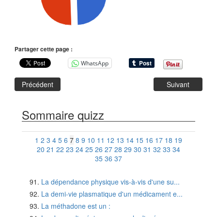
Partager cette page :
WhatsApp
Précédent
Suivant
Sommaire quizz
1
2
3
4
5
6
7
8
9
10
11
12
13
14
15
16
17
18
19
20
21
22
23
24
25
26
27
28
29
30
31
32
33
34
35
36
37
La dépendance physique vis-à-vis d'une su...
La demi-vie plasmatique d'un médicament e...
La méthadone est un :