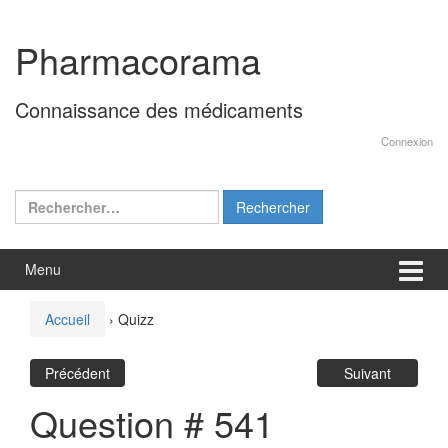
Aller
Sauter
au
au
Pharmacorama
contenu
menu
principal
Connaissance des médicaments
Connexion
Rechercher :
Menu
Accueil
›
Quizz
Précédent
Suivant
Question # 541