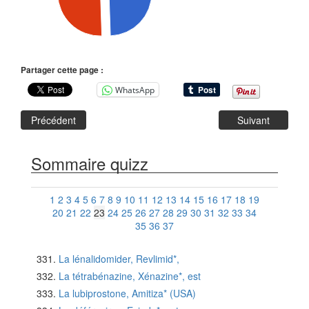
Partager cette page :
WhatsApp
Précédent
Suivant
Sommaire quizz
1
2
3
4
5
6
7
8
9
10
11
12
13
14
15
16
17
18
19
20
21
22
23
24
25
26
27
28
29
30
31
32
33
34
35
36
37
La lénalidomider, Revlimid*,
La tétrabénazine, Xénazine*, est
La lubiprostone, Amitiza* (USA)