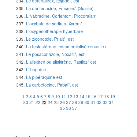
Le déférasirox, Exjade*, est
La darifénacine, Emselex* (Suisse)
L'ivabradine, Corlentor*, Procoralan*
L'oxybate de sodium, Xyrem*,
L'oxygénothérapie hyperbare
Le ziconotide, Prialt*, est
La testostérone, commercialisée sous le n...
Le posaconazole, Noxafil*, est
L'aliskiren ou aliskirène, Rasilez* est
L'ibogaïne
La pipéraquine est
La carbétocine, Pabal*, est
1
2
3
4
5
6
7
8
9
10
11
12
13
14
15
16
17
18
19
20
21
22
23
24
25
26
27
28
29
30
31
32
33
34
35
36
37