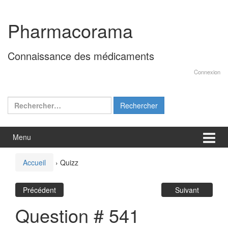
Aller
Sauter
au
au
Pharmacorama
contenu
menu
principal
Connaissance des médicaments
Connexion
Rechercher :
Menu
Accueil
›
Quizz
Précédent
Suivant
Question # 541