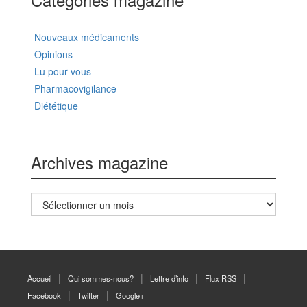
Nouveaux médicaments
Opinions
Lu pour vous
Pharmacovigilance
Diététique
Archives magazine
Archives
magazine
Accueil
Qui sommes-nous?
Lettre d’info
Flux RSS
Facebook
Twitter
Google+