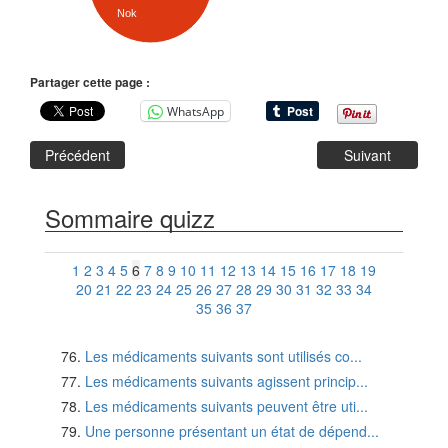
Nok
Partager cette page :
WhatsApp
Précédent
Suivant
Sommaire quizz
1
2
3
4
5
6
7
8
9
10
11
12
13
14
15
16
17
18
19
20
21
22
23
24
25
26
27
28
29
30
31
32
33
34
35
36
37
Les médicaments suivants sont utilisés co...
Les médicaments suivants agissent princip...
Les médicaments suivants peuvent être uti...
Une personne présentant un état de dépend...