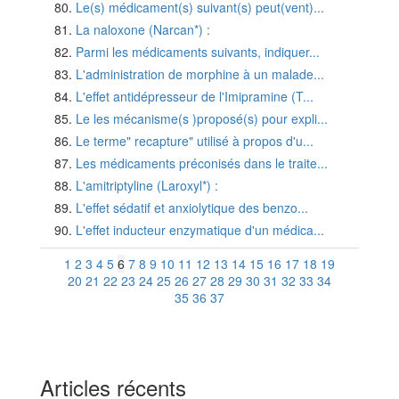
Le(s) médicament(s) suivant(s) peut(vent)...
La naloxone (Narcan*) :
Parmi les médicaments suivants, indiquer...
L'administration de morphine à un malade...
L'effet antidépresseur de l'Imipramine (T...
Le les mécanisme(s )proposé(s) pour expli...
Le terme" recapture" utilisé à propos d'u...
Les médicaments préconisés dans le traite...
L'amitriptyline (Laroxyl*) :
L'effet sédatif et anxiolytique des benzo...
L'effet inducteur enzymatique d'un médica...
1
2
3
4
5
6
7
8
9
10
11
12
13
14
15
16
17
18
19
20
21
22
23
24
25
26
27
28
29
30
31
32
33
34
35
36
37
Articles récents