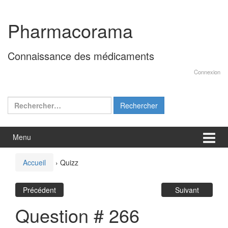
Aller
Sauter
au
au
Pharmacorama
contenu
menu
principal
Connaissance des médicaments
Connexion
Rechercher :
Menu
Accueil
›
Quizz
Précédent
Suivant
Question # 266