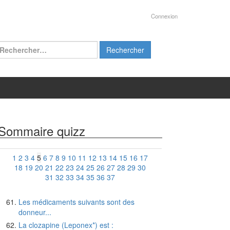
Connexion
chercher :
Sommaire quizz
1
2
3
4
5
6
7
8
9
10
11
12
13
14
15
16
17
18
19
20
21
22
23
24
25
26
27
28
29
30
31
32
33
34
35
36
37
Les médicaments suivants sont des
donneur...
La clozapine (Leponex*) est :