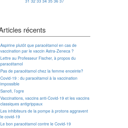
31
32
33
34
35
36
37
Articles récents
Aspirine plutôt que paracétamol en cas de
vaccination par le vaccin Astra-Zeneca ?
Lettre au Professeur Fischer, à propos du
paracétamol
Pas de paracétamol chez la femme enceinte?
Covid-19 : du paracétamol à la vaccination
impossible
Sanofi, l’ogre
Vaccinations, vaccins anti-Covid-19 et les vaccins
classiques antigrippaux
Les inhibiteurs de la pompe à protons aggravent
le covid-19
Le bon paracétamol contre le Covid-19