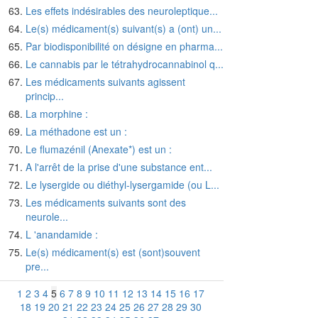
Les effets indésirables des neuroleptique...
Le(s) médicament(s) suivant(s) a (ont) un...
Par biodisponibilité on désigne en pharma...
Le cannabis par le tétrahydrocannabinol q...
Les médicaments suivants agissent
princip...
La morphine :
La méthadone est un :
Le flumazénil (Anexate*) est un :
A l'arrêt de la prise d'une substance ent...
Le lysergide ou diéthyl-lysergamide (ou L...
Les médicaments suivants sont des
neurole...
L 'anandamide :
Le(s) médicament(s) est (sont)souvent
pre...
1
2
3
4
5
6
7
8
9
10
11
12
13
14
15
16
17
18
19
20
21
22
23
24
25
26
27
28
29
30