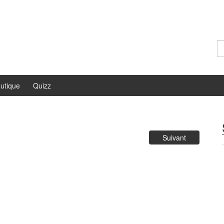
Re
utique
Quizz
Suivant