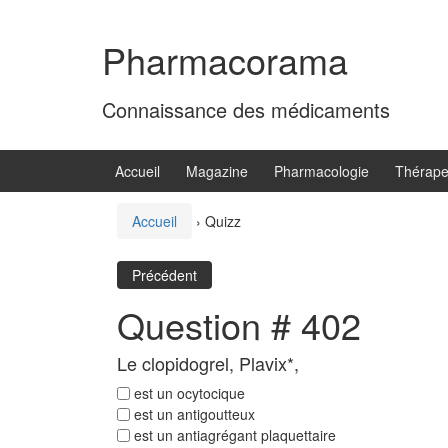
Aller
Sauter
au
au
Pharmacorama
contenu
menu
principal
Connaissance des médicaments
Accueil
Magazine
Pharmacologie
Thérape
Accueil
›
Quizz
Précédent
Question # 402
Le clopidogrel, Plavix*,
est un ocytocique
est un antigoutteux
est un antiagrégant plaquettaire