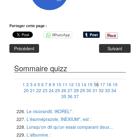
Partager cette page :
WhatsApp
Précédent
Suivant
Sommaire quizz
1
2
3
4
5
6
7
8
9
10
11
12
13
14
15
16
17
18
19
20
21
22
23
24
25
26
27
28
29
30
31
32
33
34
35
36
37
Le nicorandil, IKOREL* :
L'ésoméprazole, INEXIUM*, est :
Lorsqu'on dit qu'un essai comparant deux...
L'albumine :