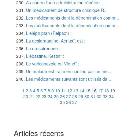
Au cours d'une administration répétée...
Un médicament de structure chimique R...
Les médicaments dont la dénomination comm...
Les médicaments dont la dénomination comm...
L'eléptriptan (Relpax*) :
La desloratadine, Aérius*, est :
La drospirénone :
L'ébastine, Kestin* :
Le voriconazole ou Vfend* :
Un malade est traité en continu par un mé...
Les médicaments suivants sont utilisés da...
1
2
3
4
5
6
7
8
9
10
11
12
13
14
15
16
17
18
19
20
21
22
23
24
25
26
27
28
29
30
31
32
33
34
35
36
37
Articles récents