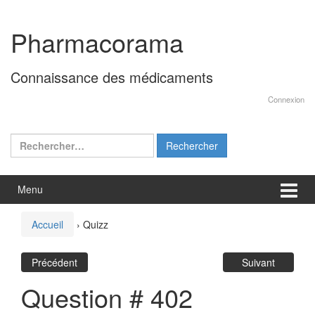
Aller
Sauter
au
au
Pharmacorama
contenu
menu
principal
Connaissance des médicaments
Connexion
Rechercher :
Menu
Accueil
›
Quizz
Précédent
Suivant
Question # 402