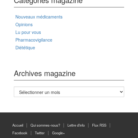
Nouveaux médicaments
Opinions
Lu pour vous
Pharmacovigilance
Diététique
Archives magazine
Archives
magazine
Accueil
Qui sommes-nous?
Lettre d’info
Flux RSS
Facebook
Twitter
Google+