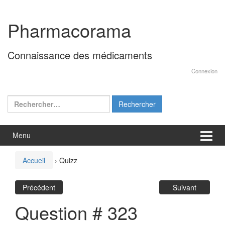
Aller
Sauter
au
au
Pharmacorama
contenu
menu
principal
Connaissance des médicaments
Connexion
Rechercher :
Menu
Accueil
›
Quizz
Précédent
Suivant
Question # 323