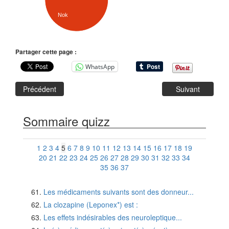
Nok
Partager cette page :
WhatsApp
Précédent
Suivant
Sommaire quizz
1
2
3
4
5
6
7
8
9
10
11
12
13
14
15
16
17
18
19
20
21
22
23
24
25
26
27
28
29
30
31
32
33
34
35
36
37
Les médicaments suivants sont des donneur...
La clozapine (Leponex*) est :
Les effets indésirables des neuroleptique...