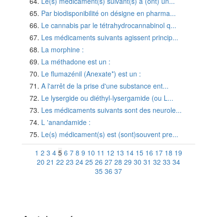
Le(s) médicament(s) suivant(s) a (ont) un...
Par biodisponibilité on désigne en pharma...
Le cannabis par le tétrahydrocannabinol q...
Les médicaments suivants agissent princip...
La morphine :
La méthadone est un :
Le flumazénil (Anexate*) est un :
A l'arrêt de la prise d'une substance ent...
Le lysergide ou diéthyl-lysergamide (ou L...
Les médicaments suivants sont des neurole...
L 'anandamide :
Le(s) médicament(s) est (sont)souvent pre...
1
2
3
4
5
6
7
8
9
10
11
12
13
14
15
16
17
18
19
20
21
22
23
24
25
26
27
28
29
30
31
32
33
34
35
36
37