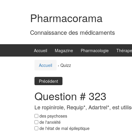
Aller
Sauter
au
au
Pharmacorama
contenu
menu
principal
Connaissance des médicaments
Accueil
Magazine
Pharmacologie
Thérape
Accueil
›
Quizz
Précédent
Question # 323
Le ropinirole, Requip*, Adartrel*, est utili
des psychoses
de l'anxiété
de l'état de mal épileptique