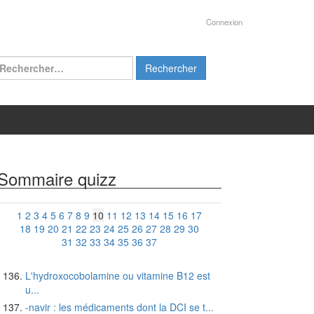
Connexion
chercher :
Sommaire quizz
1
2
3
4
5
6
7
8
9
10
11
12
13
14
15
16
17
18
19
20
21
22
23
24
25
26
27
28
29
30
31
32
33
34
35
36
37
L'hydroxocobolamine ou vitamine B12 est
u...
-navir : les médicaments dont la DCI se t...