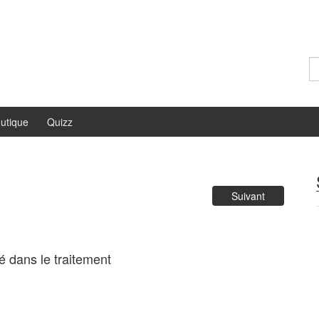
Re
utique
Quizz
Suivant
sé dans le traitement