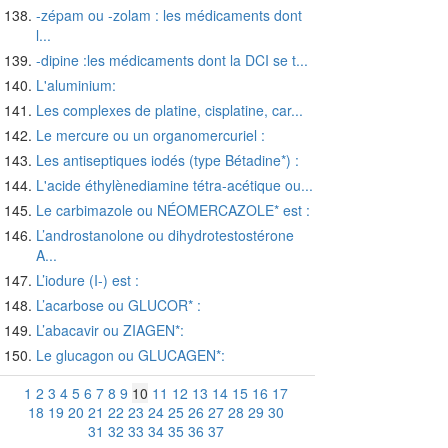
-zépam ou -zolam : les médicaments dont
l...
-dipine :les médicaments dont la DCI se t...
L'aluminium:
Les complexes de platine, cisplatine, car...
Le mercure ou un organomercuriel :
Les antiseptiques iodés (type Bétadine*) :
L'acide éthylènediamine tétra-acétique ou...
Le carbimazole ou NÉOMERCAZOLE* est :
L’androstanolone ou dihydrotestostérone
A...
L’iodure (I-) est :
L’acarbose ou GLUCOR* :
L’abacavir ou ZIAGEN*:
Le glucagon ou GLUCAGEN*:
1
2
3
4
5
6
7
8
9
10
11
12
13
14
15
16
17
18
19
20
21
22
23
24
25
26
27
28
29
30
31
32
33
34
35
36
37