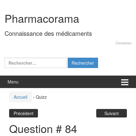
Aller
Sauter
au
au
Pharmacorama
contenu
menu
principal
Connaissance des médicaments
Connexion
Rechercher :
Menu
Accueil
›
Quizz
Précédent
Suivant
Question # 84