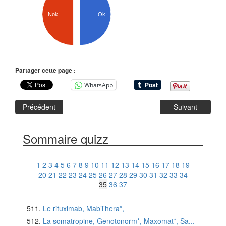
Ok
Nok
Partager cette page :
WhatsApp
Précédent
Suivant
Sommaire quizz
1
2
3
4
5
6
7
8
9
10
11
12
13
14
15
16
17
18
19
20
21
22
23
24
25
26
27
28
29
30
31
32
33
34
35
36
37
Le rituximab, MabThera*,
La somatropine, Genotonorm*, Maxomat*, Sa...