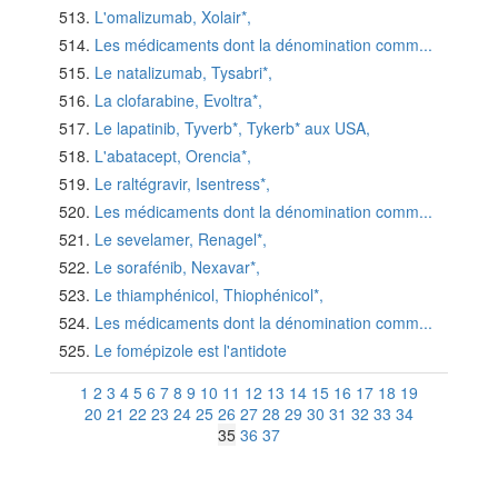
L'omalizumab, Xolair*,
Les médicaments dont la dénomination comm...
Le natalizumab, Tysabri*,
La clofarabine, Evoltra*,
Le lapatinib, Tyverb*, Tykerb* aux USA,
L'abatacept, Orencia*,
Le raltégravir, Isentress*,
Les médicaments dont la dénomination comm...
Le sevelamer, Renagel*,
Le sorafénib, Nexavar*,
Le thiamphénicol, Thiophénicol*,
Les médicaments dont la dénomination comm...
Le fomépizole est l'antidote
1
2
3
4
5
6
7
8
9
10
11
12
13
14
15
16
17
18
19
20
21
22
23
24
25
26
27
28
29
30
31
32
33
34
35
36
37