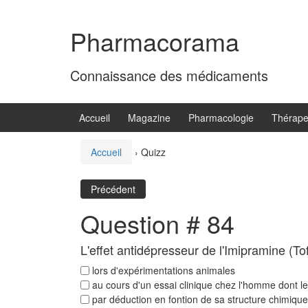
Aller
Sauter
au
au
Pharmacorama
contenu
menu
principal
Connaissance des médicaments
Accueil
Magazine
Pharmacologie
Thérape
Accueil
›
Quizz
Précédent
Question # 84
L'effet antidépresseur de l'Imipramine (Tof
lors d'expérimentations animales
au cours d'un essai clinique chez l'homme dont le 
par déduction en fontion de sa structure chimique