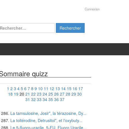
Connexion
chercher :
Sommaire quizz
1
2
3
4
5
6
7
8
9
10
11
12
13
14
15
16
17
18
19
20
21
22
23
24
25
26
27
28
29
30
31
32
33
34
35
36
37
La tamsulosine, Josir*, la térazosine, Dy...
La toltérodine, Detrusitol*, et l'oxybuty...
Le 5-fluoro-uracile, 5-FU, Fluoro Uracile...