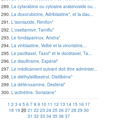
La cytarabine ou cytosine arabinoside ou...
La doxorubicine, Adriblastine*, et la dau...
L'isoniazide, Rimifon*
L'oseltamivir, Tamiflu*
Le fondaparinux, Arixtra*
La vinblastine, Velbé et la vincristine,...
Le paclitaxel, Taxol* et le docétaxel, Ta...
Le disulfirame, Espéral*
Le médicament suivant doit être administr...
Le diéthylstilbestrol, Distilbène*
La déféroxamine, Desféral*
L'acitrétine, Soriatane*
1
2
3
4
5
6
7
8
9
10
11
12
13
14
15
16
17
18
19
20
21
22
23
24
25
26
27
28
29
30
31
32
33
34
35
36
37