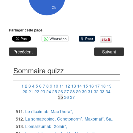
Ok
Partager cette page :
WhatsApp
Précédent
Suivant
Sommaire quizz
1
2
3
4
5
6
7
8
9
10
11
12
13
14
15
16
17
18
19
20
21
22
23
24
25
26
27
28
29
30
31
32
33
34
35
36
37
Le rituximab, MabThera*,
La somatropine, Genotonorm*, Maxomat*, Sa...
L'omalizumab, Xolair*,