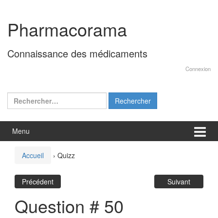
Aller
Sauter
au
au
Pharmacorama
contenu
menu
principal
Connaissance des médicaments
Connexion
Rechercher :
Menu
Accueil
›
Quizz
Précédent
Suivant
Question # 50