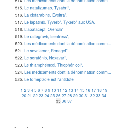
Les médicaments dont la dénomination comm...
Le natalizumab, Tysabri*,
La clofarabine, Evoltra*,
Le lapatinib, Tyverb*, Tykerb* aux USA,
L'abatacept, Orencia*,
Le raltégravir, Isentress*,
Les médicaments dont la dénomination comm...
Le sevelamer, Renagel*,
Le sorafénib, Nexavar*,
Le thiamphénicol, Thiophénicol*,
Les médicaments dont la dénomination comm...
Le fomépizole est l'antidote
1
2
3
4
5
6
7
8
9
10
11
12
13
14
15
16
17
18
19
20
21
22
23
24
25
26
27
28
29
30
31
32
33
34
35
36
37