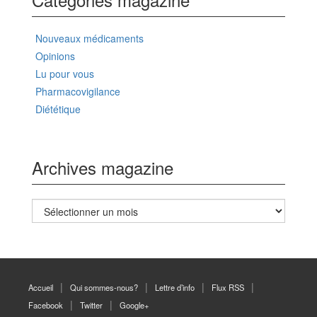
Nouveaux médicaments
Opinions
Lu pour vous
Pharmacovigilance
Diététique
Archives magazine
Archives
magazine
Accueil
Qui sommes-nous?
Lettre d’info
Flux RSS
Facebook
Twitter
Google+