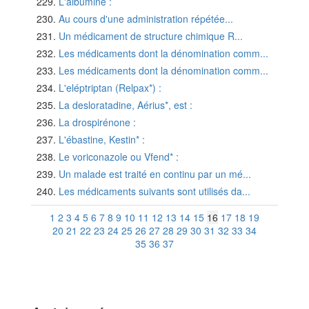
L'albumine :
Au cours d'une administration répétée...
Un médicament de structure chimique R...
Les médicaments dont la dénomination comm...
Les médicaments dont la dénomination comm...
L'eléptriptan (Relpax*) :
La desloratadine, Aérius*, est :
La drospirénone :
L'ébastine, Kestin* :
Le voriconazole ou Vfend* :
Un malade est traité en continu par un mé...
Les médicaments suivants sont utilisés da...
1
2
3
4
5
6
7
8
9
10
11
12
13
14
15
16
17
18
19
20
21
22
23
24
25
26
27
28
29
30
31
32
33
34
35
36
37