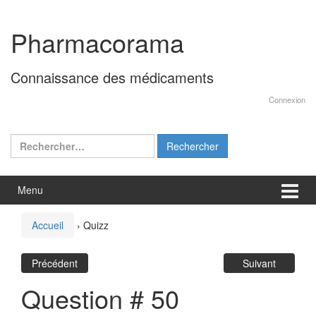
Aller
Sauter
au
au
Pharmacorama
contenu
menu
principal
Connaissance des médicaments
Connexion
Rechercher :
Menu
Accueil
›
Quizz
Précédent
Suivant
Question # 50