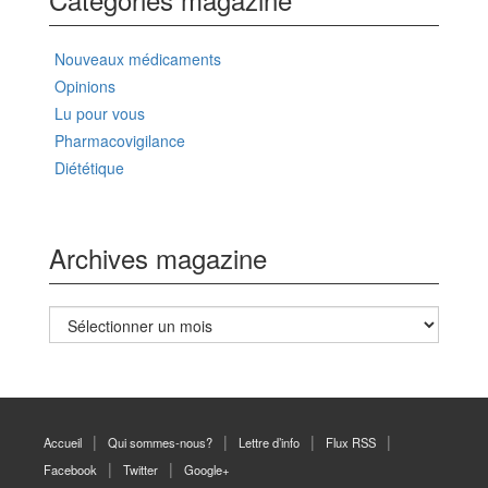
Nouveaux médicaments
Opinions
Lu pour vous
Pharmacovigilance
Diététique
Archives magazine
Archives
magazine
Accueil
Qui sommes-nous?
Lettre d’info
Flux RSS
Facebook
Twitter
Google+