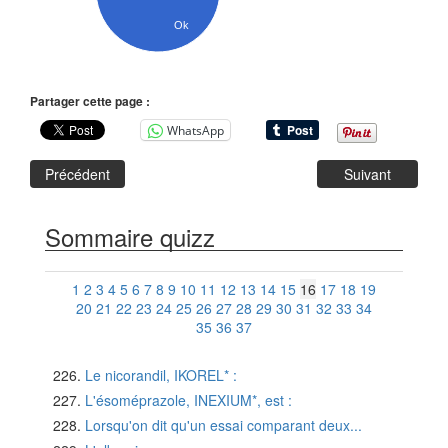
Ok
Partager cette page :
WhatsApp
Précédent
Suivant
Sommaire quizz
1
2
3
4
5
6
7
8
9
10
11
12
13
14
15
16
17
18
19
20
21
22
23
24
25
26
27
28
29
30
31
32
33
34
35
36
37
Le nicorandil, IKOREL* :
L'ésoméprazole, INEXIUM*, est :
Lorsqu'on dit qu'un essai comparant deux...