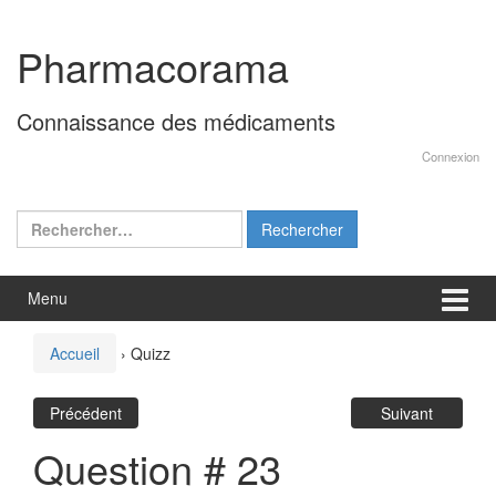
Aller
Sauter
au
au
Pharmacorama
contenu
menu
principal
Connaissance des médicaments
Connexion
Rechercher :
Menu
Accueil
›
Quizz
Précédent
Suivant
Question # 23