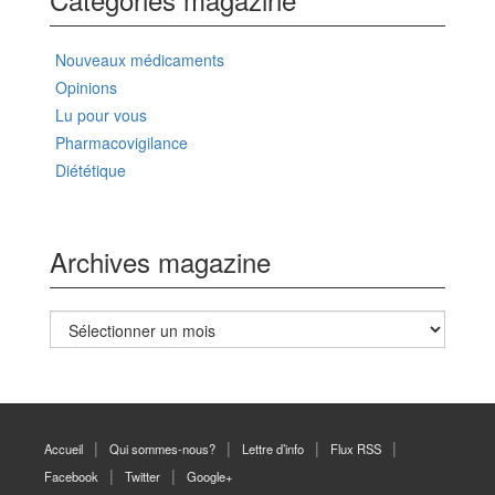
Nouveaux médicaments
Opinions
Lu pour vous
Pharmacovigilance
Diététique
Archives magazine
Archives
magazine
Accueil
Qui sommes-nous?
Lettre d’info
Flux RSS
Facebook
Twitter
Google+