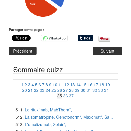
Nok
Partager cette page :
WhatsApp
Précédent
Suivant
Sommaire quizz
1
2
3
4
5
6
7
8
9
10
11
12
13
14
15
16
17
18
19
20
21
22
23
24
25
26
27
28
29
30
31
32
33
34
35
36
37
Le rituximab, MabThera*,
La somatropine, Genotonorm*, Maxomat*, Sa...
L'omalizumab, Xolair*,