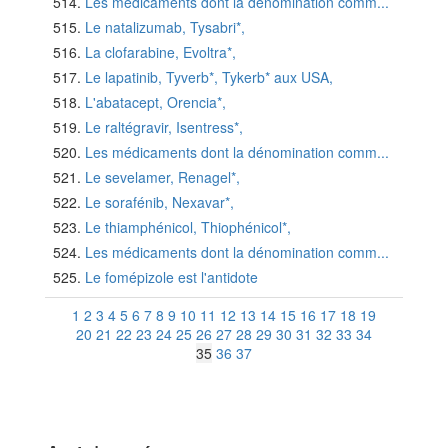
Les médicaments dont la dénomination comm...
Le natalizumab, Tysabri*,
La clofarabine, Evoltra*,
Le lapatinib, Tyverb*, Tykerb* aux USA,
L'abatacept, Orencia*,
Le raltégravir, Isentress*,
Les médicaments dont la dénomination comm...
Le sevelamer, Renagel*,
Le sorafénib, Nexavar*,
Le thiamphénicol, Thiophénicol*,
Les médicaments dont la dénomination comm...
Le fomépizole est l'antidote
1
2
3
4
5
6
7
8
9
10
11
12
13
14
15
16
17
18
19
20
21
22
23
24
25
26
27
28
29
30
31
32
33
34
35
36
37