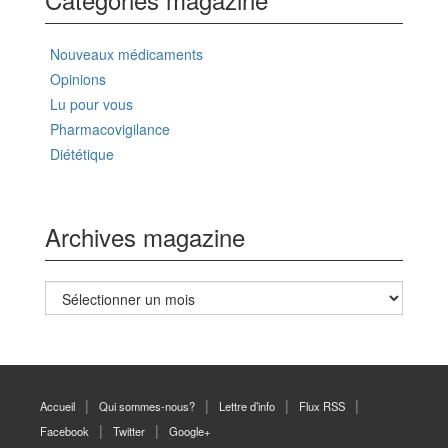
Nouveaux médicaments
Opinions
Lu pour vous
Pharmacovigilance
Diététique
Archives magazine
Archives
magazine
Accueil
Qui sommes-nous?
Lettre d’info
Flux RSS
Facebook
Twitter
Google+