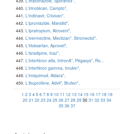
L'itraconazole, Sporanox*,
L'irinotécan, Campto*,
L'indinavir, Crixivan*,
L'iproniazide, Marsilid*,
L'ipratropium, Atrovent*,
L'ivermectine, Mectizan*, Stromectol*,
L'irbésartan, Aprovel*,
L'isradipine, Icaz*,
L'interféron alfa, IntronA*, Pégasys*, Ro...
L'interféron gamma, Imukin*,
L'imiquimod, Aldara*,
L'ibuprofène, Advil*, Brufen*,
1
2
3
4
5
6
7
8
9
10
11
12
13
14
15
16
17
18
19
20
21
22
23
24
25
26
27
28
29
30
31
32
33
34
35
36
37