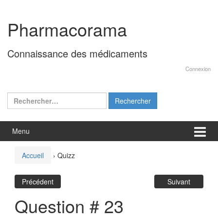
Aller
Sauter
au
au
Pharmacorama
contenu
menu
principal
Connaissance des médicaments
Connexion
Rechercher :
Menu
Accueil
›
Quizz
Précédent
Suivant
Question # 23