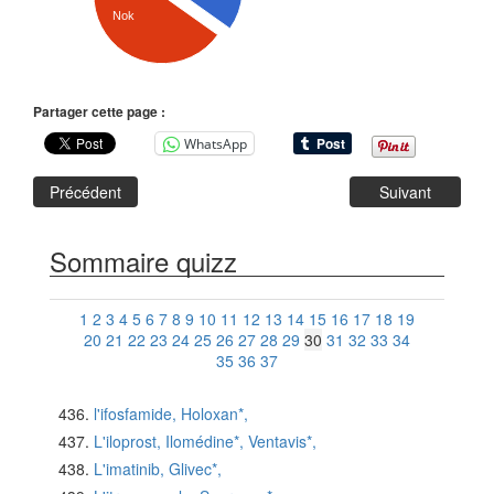
Nok
Partager cette page :
WhatsApp
Précédent
Suivant
Sommaire quizz
1
2
3
4
5
6
7
8
9
10
11
12
13
14
15
16
17
18
19
20
21
22
23
24
25
26
27
28
29
30
31
32
33
34
35
36
37
l'ifosfamide, Holoxan*,
L'iloprost, Ilomédine*, Ventavis*,
L'imatinib, Glivec*,