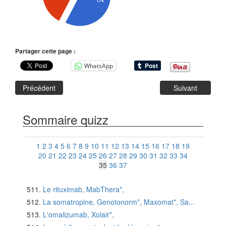
Ok
Partager cette page :
WhatsApp
Précédent
Suivant
Sommaire quizz
1
2
3
4
5
6
7
8
9
10
11
12
13
14
15
16
17
18
19
20
21
22
23
24
25
26
27
28
29
30
31
32
33
34
35
36
37
Le rituximab, MabThera*,
La somatropine, Genotonorm*, Maxomat*, Sa...
L'omalizumab, Xolair*,