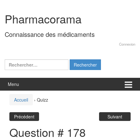
Aller
Sauter
au
au
Pharmacorama
contenu
menu
principal
Connaissance des médicaments
Connexion
Rechercher :
Menu
Accueil
›
Quizz
Précédent
Suivant
Question # 178