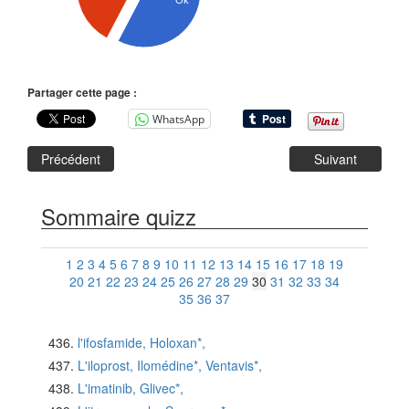
Ok
Partager cette page :
WhatsApp
Précédent
Suivant
Sommaire quizz
1
2
3
4
5
6
7
8
9
10
11
12
13
14
15
16
17
18
19
20
21
22
23
24
25
26
27
28
29
30
31
32
33
34
35
36
37
l'ifosfamide, Holoxan*,
L'iloprost, Ilomédine*, Ventavis*,
L'imatinib, Glivec*,