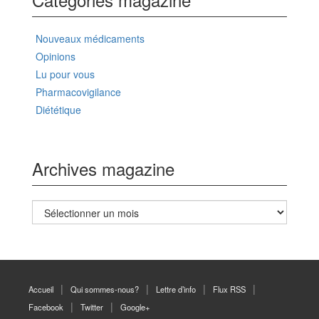
Nouveaux médicaments
Opinions
Lu pour vous
Pharmacovigilance
Diététique
Archives magazine
Archives
magazine
Accueil
Qui sommes-nous?
Lettre d’info
Flux RSS
Facebook
Twitter
Google+