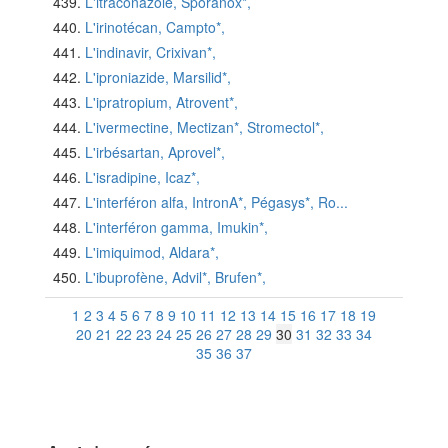
L'itraconazole, Sporanox*,
L'irinotécan, Campto*,
L'indinavir, Crixivan*,
L'iproniazide, Marsilid*,
L'ipratropium, Atrovent*,
L'ivermectine, Mectizan*, Stromectol*,
L'irbésartan, Aprovel*,
L'isradipine, Icaz*,
L'interféron alfa, IntronA*, Pégasys*, Ro...
L'interféron gamma, Imukin*,
L'imiquimod, Aldara*,
L'ibuprofène, Advil*, Brufen*,
1
2
3
4
5
6
7
8
9
10
11
12
13
14
15
16
17
18
19
20
21
22
23
24
25
26
27
28
29
30
31
32
33
34
35
36
37