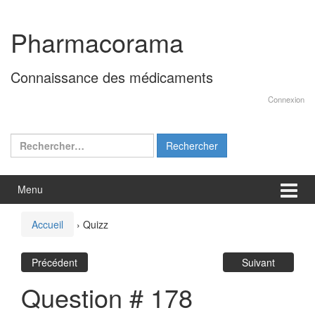
Aller
Sauter
au
au
Pharmacorama
contenu
menu
principal
Connaissance des médicaments
Connexion
Rechercher :
Menu
Accueil
›
Quizz
Précédent
Suivant
Question # 178