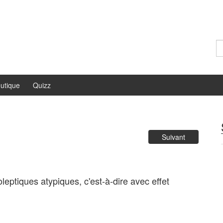
Re
utique
Quizz
Suivant
eptiques atypiques, c'est-à-dire avec effet