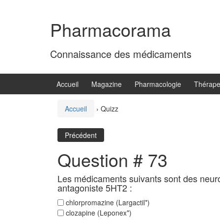
Aller
Sauter
au
au
Pharmacorama
contenu
menu
principal
Connaissance des médicaments
Accueil
Magazine
Pharmacologie
Thérape
Accueil
›
Quizz
Précédent
Question # 73
Les médicaments suivants sont des neurol
antagoniste 5HT2 :
chlorpromazine (Largactil*)
clozapine (Leponex*)