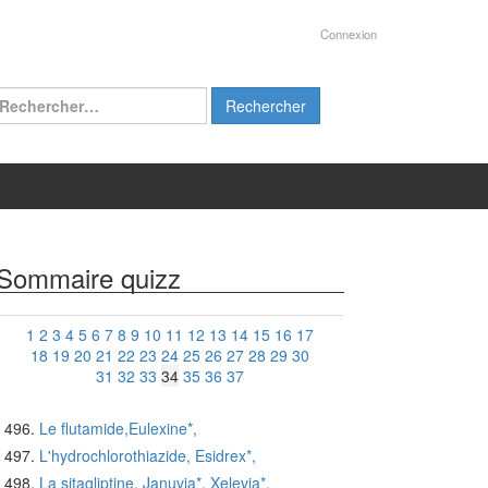
Connexion
chercher :
Sommaire quizz
1
2
3
4
5
6
7
8
9
10
11
12
13
14
15
16
17
18
19
20
21
22
23
24
25
26
27
28
29
30
31
32
33
34
35
36
37
Le flutamide,Eulexine*,
L'hydrochlorothiazide, Esidrex*,
La sitagliptine, Januvia*, Xelevia*,