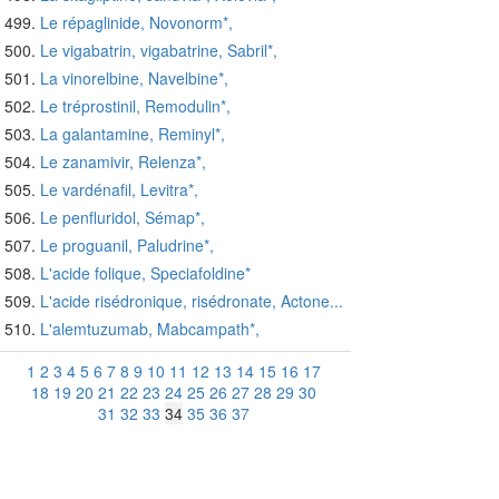
Le répaglinide, Novonorm*,
Le vigabatrin, vigabatrine, Sabril*,
La vinorelbine, Navelbine*,
Le tréprostinil, Remodulin*,
La galantamine, Reminyl*,
Le zanamivir, Relenza*,
Le vardénafil, Levitra*,
Le penfluridol, Sémap*,
Le proguanil, Paludrine*,
L'acide folique, Speciafoldine*
L'acide risédronique, risédronate, Actone...
L'alemtuzumab, Mabcampath*,
1
2
3
4
5
6
7
8
9
10
11
12
13
14
15
16
17
18
19
20
21
22
23
24
25
26
27
28
29
30
31
32
33
34
35
36
37