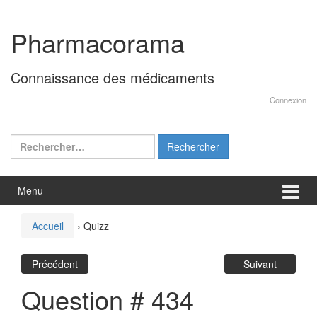
Aller
Sauter
au
au
Pharmacorama
contenu
menu
principal
Connaissance des médicaments
Connexion
Rechercher :
Menu
Accueil
›
Quizz
Précédent
Suivant
Question # 434