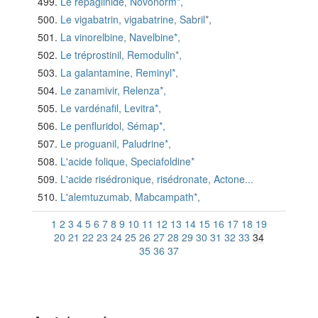
Le répaglinide, Novonorm*,
Le vigabatrin, vigabatrine, Sabril*,
La vinorelbine, Navelbine*,
Le tréprostinil, Remodulin*,
La galantamine, Reminyl*,
Le zanamivir, Relenza*,
Le vardénafil, Levitra*,
Le penfluridol, Sémap*,
Le proguanil, Paludrine*,
L'acide folique, Speciafoldine*
L'acide risédronique, risédronate, Actone...
L'alemtuzumab, Mabcampath*,
1
2
3
4
5
6
7
8
9
10
11
12
13
14
15
16
17
18
19
20
21
22
23
24
25
26
27
28
29
30
31
32
33
34
35
36
37