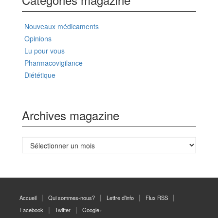
Nouveaux médicaments
Opinions
Lu pour vous
Pharmacovigilance
Diététique
Archives magazine
Archives
magazine
Accueil
Qui sommes-nous?
Lettre d’info
Flux RSS
Facebook
Twitter
Google+