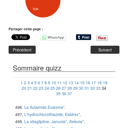
Nok
Partager cette page :
WhatsApp
Précédent
Suivant
Sommaire quizz
1
2
3
4
5
6
7
8
9
10
11
12
13
14
15
16
17
18
19
20
21
22
23
24
25
26
27
28
29
30
31
32
33
34
35
36
37
Le flutamide,Eulexine*,
L'hydrochlorothiazide, Esidrex*,
La sitagliptine, Januvia*, Xelevia*,