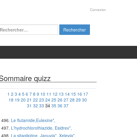
Connexion
chercher :
Sommaire quizz
1
2
3
4
5
6
7
8
9
10
11
12
13
14
15
16
17
18
19
20
21
22
23
24
25
26
27
28
29
30
31
32
33
34
35
36
37
Le flutamide,Eulexine*,
L'hydrochlorothiazide, Esidrex*,
La sitagliptine, Januvia*, Xelevia*,