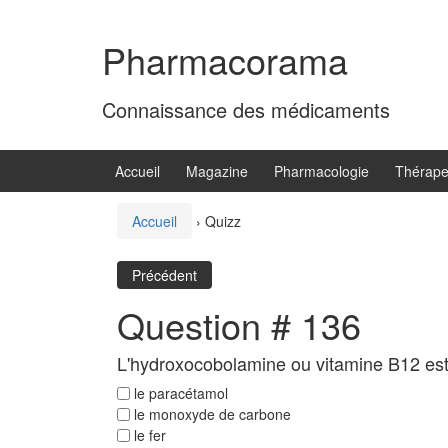
Aller
Sauter
au
au
Pharmacorama
contenu
menu
principal
Connaissance des médicaments
Accueil
Magazine
Pharmacologie
Thérape
Accueil
›
Quizz
Précédent
Question # 136
L'hydroxocobolamine ou vitamine B12 est ut
le paracétamol
le monoxyde de carbone
le fer