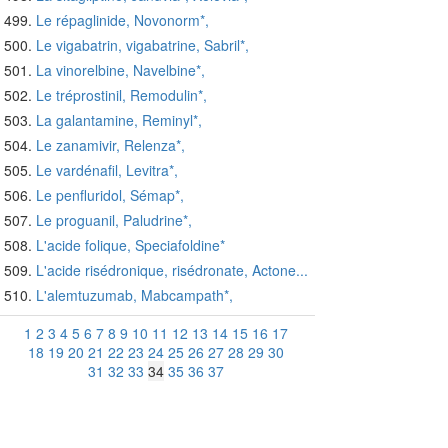
Le répaglinide, Novonorm*,
Le vigabatrin, vigabatrine, Sabril*,
La vinorelbine, Navelbine*,
Le tréprostinil, Remodulin*,
La galantamine, Reminyl*,
Le zanamivir, Relenza*,
Le vardénafil, Levitra*,
Le penfluridol, Sémap*,
Le proguanil, Paludrine*,
L'acide folique, Speciafoldine*
L'acide risédronique, risédronate, Actone...
L'alemtuzumab, Mabcampath*,
1
2
3
4
5
6
7
8
9
10
11
12
13
14
15
16
17
18
19
20
21
22
23
24
25
26
27
28
29
30
31
32
33
34
35
36
37