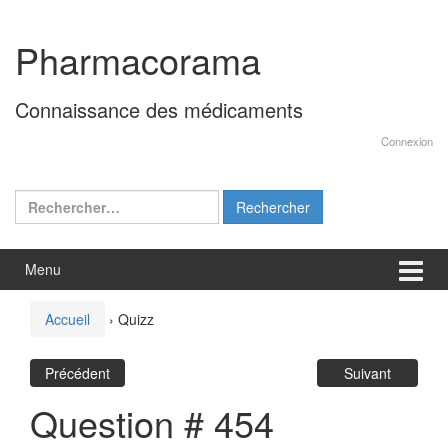
Aller
Sauter
au
au
Pharmacorama
contenu
menu
principal
Connaissance des médicaments
Connexion
Rechercher :
Menu
Accueil
›
Quizz
Précédent
Suivant
Question # 454