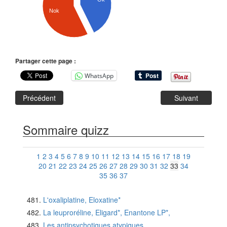
Nok
Partager cette page :
WhatsApp
Précédent
Suivant
Sommaire quizz
1
2
3
4
5
6
7
8
9
10
11
12
13
14
15
16
17
18
19
20
21
22
23
24
25
26
27
28
29
30
31
32
33
34
35
36
37
L'oxaliplatine, Eloxatine*
La leuproréline, Eligard*, Enantone LP*,
Les antipsychotiques atypiques