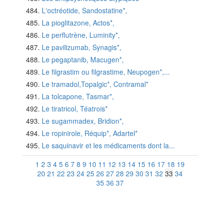
L'octréotide, Sandostatine*,
La pioglitazone, Actos*,
Le perflutrène, Luminity*,
Le pavilizumab, Synagis*,
Le pegaptanib, Macugen*,
Le filgrastim ou filgrastime, Neupogen*,...
Le tramadol,Topalgic*, Contramal*
La tolcapone, Tasmar*,
Le tiratricol, Téatrois*
Le sugammadex, Bridion*,
Le ropinirole, Réquip*, Adartel*
Le saquinavir et les médicaments dont la...
1
2
3
4
5
6
7
8
9
10
11
12
13
14
15
16
17
18
19
20
21
22
23
24
25
26
27
28
29
30
31
32
33
34
35
36
37