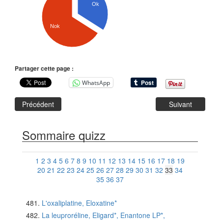
Ok
Nok
Partager cette page :
WhatsApp
Précédent
Suivant
Sommaire quizz
1
2
3
4
5
6
7
8
9
10
11
12
13
14
15
16
17
18
19
20
21
22
23
24
25
26
27
28
29
30
31
32
33
34
35
36
37
L'oxaliplatine, Eloxatine*
La leuproréline, Eligard*, Enantone LP*,