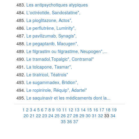
Les antipsychotiques atypiques
L'octréotide, Sandostatine*,
La pioglitazone, Actos*,
Le perflutrène, Luminity*,
Le pavilizumab, Synagis*,
Le pegaptanib, Macugen*,
Le filgrastim ou filgrastime, Neupogen*,...
Le tramadol,Topalgic*, Contramal*
La tolcapone, Tasmar*,
Le tiratricol, Téatrois*
Le sugammadex, Bridion*,
Le ropinirole, Réquip*, Adartel*
Le saquinavir et les médicaments dont la...
1
2
3
4
5
6
7
8
9
10
11
12
13
14
15
16
17
18
19
20
21
22
23
24
25
26
27
28
29
30
31
32
33
34
35
36
37