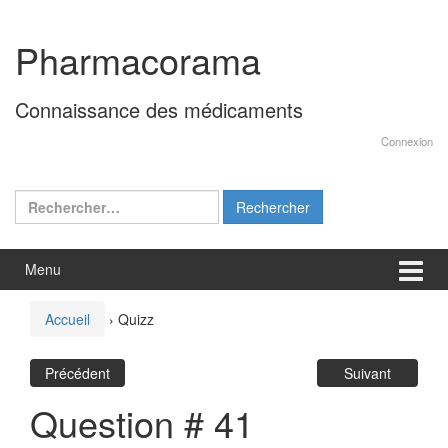
Aller
Sauter
au
au
Pharmacorama
contenu
menu
principal
Connaissance des médicaments
Connexion
Rechercher :
Menu
Accueil
›
Quizz
Précédent
Suivant
Question # 41