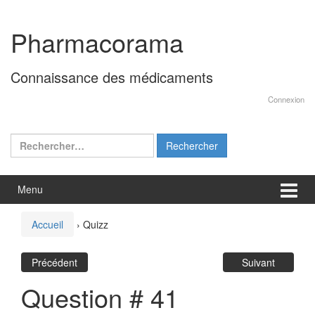
Aller
Sauter
au
au
Pharmacorama
contenu
menu
principal
Connaissance des médicaments
Connexion
Rechercher :
Menu
Accueil
›
Quizz
Précédent
Suivant
Question # 41