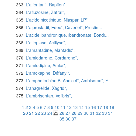
L'alfentanil, Rapifen*,
L'afluzosine, Zatral*,
L'acide nicotinique, Niaspan LP*,
L'alprostadil, Edex*, Caverjet*, Prostin...
L'acide ibandronique, ibandronate, Bondr...
L'altéplase, Actilyse*,
L'amantadine, Mantadix*,
L'amiodarone, Cordarone*,
L'amlodipine, Amlor*,
L'amoxapine, Défanyl*,
L'amphotéricine B, Abelcet*, Ambisome*, F...
L'anagrélide, Xagrid*,
L'ambrisentan, Volibris*,
1
2
3
4
5
6
7
8
9
10
11
12
13
14
15
16
17
18
19
20
21
22
23
24
25
26
27
28
29
30
31
32
33
34
35
36
37