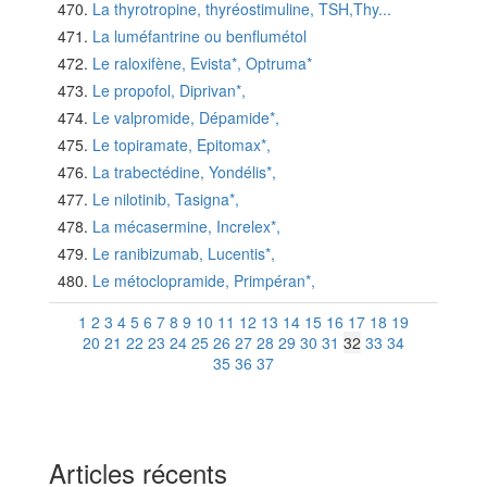
La thyrotropine, thyréostimuline, TSH,Thy...
La luméfantrine ou benflumétol
Le raloxifène, Evista*, Optruma*
Le propofol, Diprivan*,
Le valpromide, Dépamide*,
Le topiramate, Epitomax*,
La trabectédine, Yondélis*,
Le nilotinib, Tasigna*,
La mécasermine, Increlex*,
Le ranibizumab, Lucentis*,
Le métoclopramide, Primpéran*,
1
2
3
4
5
6
7
8
9
10
11
12
13
14
15
16
17
18
19
20
21
22
23
24
25
26
27
28
29
30
31
32
33
34
35
36
37
Articles récents