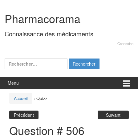
Aller
Sauter
au
au
Pharmacorama
contenu
menu
principal
Connaissance des médicaments
Connexion
Rechercher :
Menu
Accueil
›
Quizz
Précédent
Suivant
Question # 506