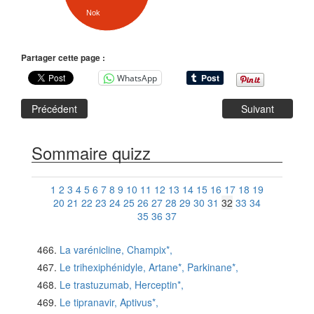
Nok
Partager cette page :
WhatsApp
Précédent
Suivant
Sommaire quizz
1
2
3
4
5
6
7
8
9
10
11
12
13
14
15
16
17
18
19
20
21
22
23
24
25
26
27
28
29
30
31
32
33
34
35
36
37
La varénicline, Champix*,
Le trihexiphénidyle, Artane*, Parkinane*,
Le trastuzumab, Herceptin*,
Le tipranavir, Aptivus*,