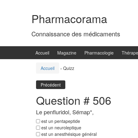
Aller
Sauter
au
au
Pharmacorama
contenu
menu
principal
Connaissance des médicaments
Accueil
Magazine
Pharmacologie
Thérape
Accueil
›
Quizz
Précédent
Question # 506
Le penfluridol, Sémap*,
est un pentapeptide
est un neuroleptique
est un anesthésique général