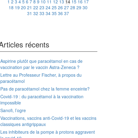
1
2
3
4
5
6
7
8
9
10
11
12
13
14
15
16
17
18
19
20
21
22
23
24
25
26
27
28
29
30
31
32
33
34
35
36
37
Articles récents
Aspirine plutôt que paracétamol en cas de
vaccination par le vaccin Astra-Zeneca ?
Lettre au Professeur Fischer, à propos du
paracétamol
Pas de paracétamol chez la femme enceinte?
Covid-19 : du paracétamol à la vaccination
impossible
Sanofi, l’ogre
Vaccinations, vaccins anti-Covid-19 et les vaccins
classiques antigrippaux
Les inhibiteurs de la pompe à protons aggravent