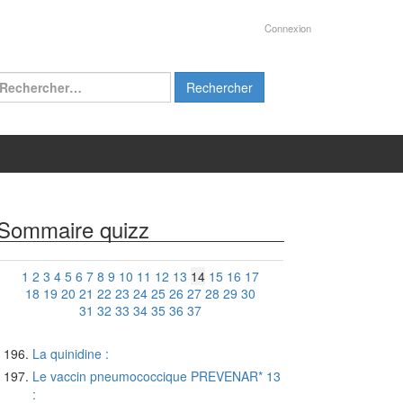
Connexion
chercher :
Sommaire quizz
1
2
3
4
5
6
7
8
9
10
11
12
13
14
15
16
17
18
19
20
21
22
23
24
25
26
27
28
29
30
31
32
33
34
35
36
37
La quinidine :
Le vaccin pneumococcique PREVENAR* 13
: