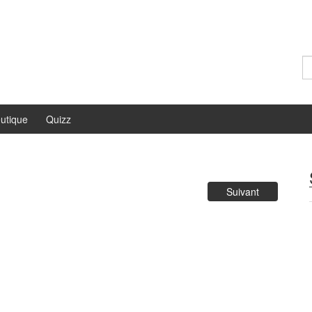
Re
utique
Quizz
Suivant