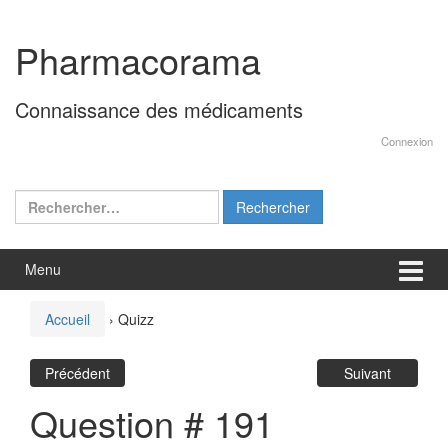
Aller
Sauter
au
au
Pharmacorama
contenu
menu
principal
Connaissance des médicaments
Connexion
Rechercher :
Menu
Accueil
›
Quizz
Précédent
Suivant
Question # 191