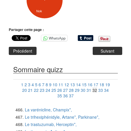
Nok
Partager cette page :
WhatsApp
Précédent
Suivant
Sommaire quizz
1
2
3
4
5
6
7
8
9
10
11
12
13
14
15
16
17
18
19
20
21
22
23
24
25
26
27
28
29
30
31
32
33
34
35
36
37
La varénicline, Champix*,
Le trihexiphénidyle, Artane*, Parkinane*,
Le trastuzumab, Herceptin*,