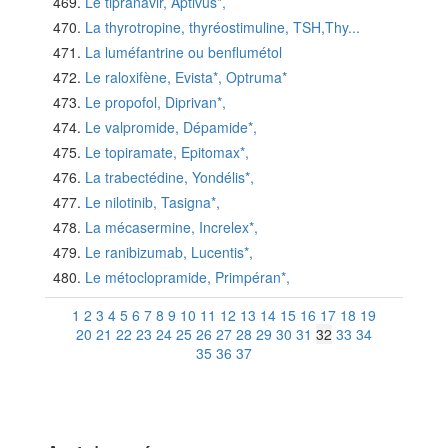
Le tipranavir, Aptivus*,
La thyrotropine, thyréostimuline, TSH,Thy...
La luméfantrine ou benflumétol
Le raloxifène, Evista*, Optruma*
Le propofol, Diprivan*,
Le valpromide, Dépamide*,
Le topiramate, Epitomax*,
La trabectédine, Yondélis*,
Le nilotinib, Tasigna*,
La mécasermine, Increlex*,
Le ranibizumab, Lucentis*,
Le métoclopramide, Primpéran*,
1
2
3
4
5
6
7
8
9
10
11
12
13
14
15
16
17
18
19
20
21
22
23
24
25
26
27
28
29
30
31
32
33
34
35
36
37