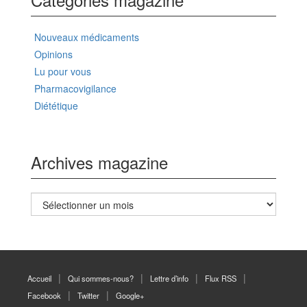
Nouveaux médicaments
Opinions
Lu pour vous
Pharmacovigilance
Diététique
Archives magazine
Archives
magazine
Accueil
Qui sommes-nous?
Lettre d’info
Flux RSS
Facebook
Twitter
Google+