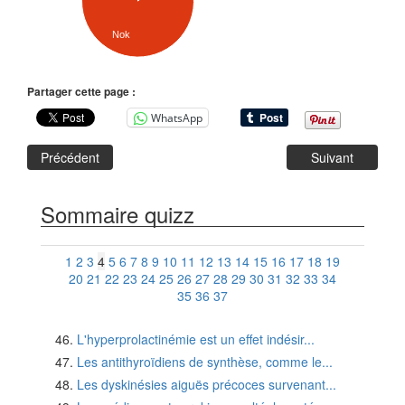
Nok
Partager cette page :
WhatsApp
Précédent
Suivant
Sommaire quizz
1
2
3
4
5
6
7
8
9
10
11
12
13
14
15
16
17
18
19
20
21
22
23
24
25
26
27
28
29
30
31
32
33
34
35
36
37
L'hyperprolactinémie est un effet indésir...
Les antithyroïdiens de synthèse, comme le...
Les dyskinésies aiguës précoces survenant...