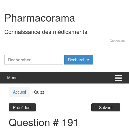
Aller
Sauter
au
au
Pharmacorama
contenu
menu
principal
Connaissance des médicaments
Connexion
Rechercher :
Menu
Accueil
›
Quizz
Précédent
Suivant
Question # 191