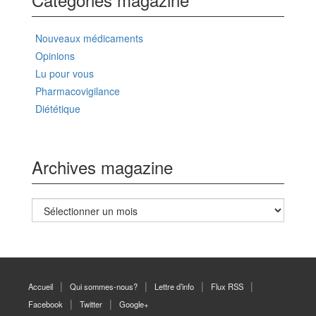
Nouveaux médicaments
Opinions
Lu pour vous
Pharmacovigilance
Diététique
Archives magazine
Archives
magazine
Accueil
Qui sommes-nous?
Lettre d’info
Flux RSS
Facebook
Twitter
Google+