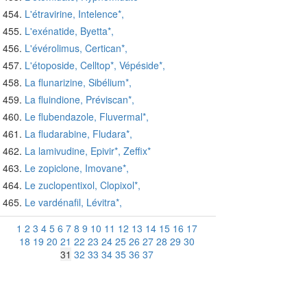
L'étravirine, Intelence*,
L'exénatide, Byetta*,
L'évérolimus, Certican*,
L'étoposide, Celltop*, Vépéside*,
La flunarizine, Sibélium*,
La fluindione, Préviscan*,
Le flubendazole, Fluvermal*,
La fludarabine, Fludara*,
La lamivudine, Epivir*, Zeffix*
Le zopiclone, Imovane*,
Le zuclopentixol, Clopixol*,
Le vardénafil, Lévitra*,
1
2
3
4
5
6
7
8
9
10
11
12
13
14
15
16
17
18
19
20
21
22
23
24
25
26
27
28
29
30
31
32
33
34
35
36
37