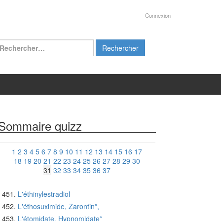
Connexion
chercher :
Sommaire quizz
1
2
3
4
5
6
7
8
9
10
11
12
13
14
15
16
17
18
19
20
21
22
23
24
25
26
27
28
29
30
31
32
33
34
35
36
37
L'éthinylestradiol
L'éthosuximide, Zarontin*,
L'étomidate, Hypnomidate*