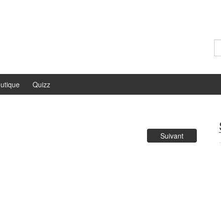
Re
utique
Quizz
Suivant