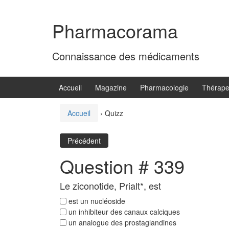
Aller
Sauter
au
au
Pharmacorama
contenu
menu
principal
Connaissance des médicaments
Accueil
Magazine
Pharmacologie
Thérape
Accueil
›
Quizz
Précédent
Question # 339
Le ziconotide, Prialt*, est
est un nucléoside
un inhibiteur des canaux calciques
un analogue des prostaglandines