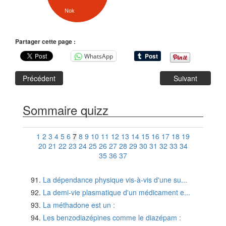
Nok
Partager cette page :
WhatsApp
Précédent
Suivant
Sommaire quizz
1
2
3
4
5
6
7
8
9
10
11
12
13
14
15
16
17
18
19
20
21
22
23
24
25
26
27
28
29
30
31
32
33
34
35
36
37
La dépendance physique vis-à-vis d'une su...
La demi-vie plasmatique d'un médicament e...
La méthadone est un :
Les benzodiazépines comme le diazépam :