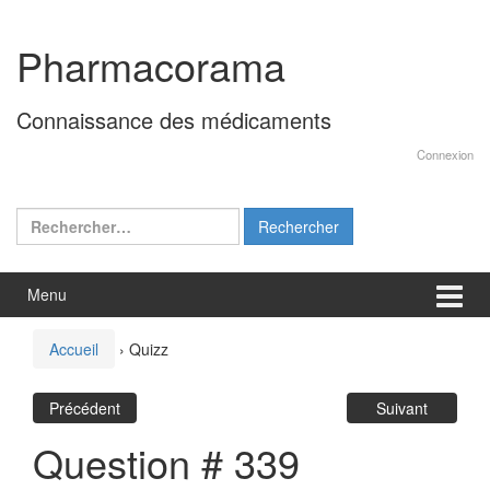
Aller
Sauter
au
au
Pharmacorama
contenu
menu
principal
Connaissance des médicaments
Connexion
Rechercher :
Menu
Accueil
›
Quizz
Précédent
Suivant
Question # 339