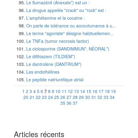
Le flumazénil (Anexate*) est un :
La drogue appelée "crack" ou "rock" est :
L'amphétamine et la cocaïne :
On parle de tolérance ou accoutumance à u...
Le terme "agoniste" désigne habituellemen...
Le TNFa (tumor necrosis factor)
La ciclosporine (SANDIMMUN*, NÉORAL*)
Le dilthiazem (TILDIEM*)
Le dantrolène (DANTRIUM*)
Les endothélines
Le peptide natriurétique atrial
1
2
3
4
5
6
7
8
9
10
11
12
13
14
15
16
17
18
19
20
21
22
23
24
25
26
27
28
29
30
31
32
33
34
35
36
37
Articles récents