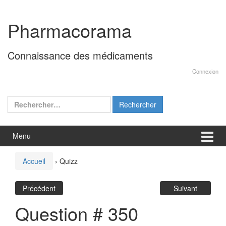
Aller
Sauter
au
au
Pharmacorama
contenu
menu
principal
Connaissance des médicaments
Connexion
Rechercher :
Menu
Accueil
›
Quizz
Précédent
Suivant
Question # 350