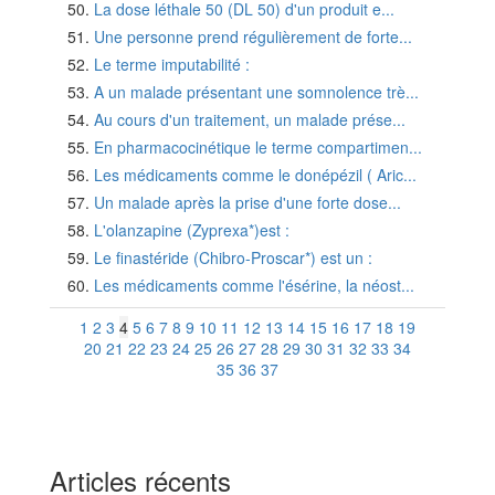
La dose léthale 50 (DL 50) d'un produit e...
Une personne prend régulièrement de forte...
Le terme imputabilité :
A un malade présentant une somnolence trè...
Au cours d'un traitement, un malade prése...
En pharmacocinétique le terme compartimen...
Les médicaments comme le donépézil ( Aric...
Un malade après la prise d'une forte dose...
L'olanzapine (Zyprexa*)est :
Le finastéride (Chibro-Proscar*) est un :
Les médicaments comme l'ésérine, la néost...
1
2
3
4
5
6
7
8
9
10
11
12
13
14
15
16
17
18
19
20
21
22
23
24
25
26
27
28
29
30
31
32
33
34
35
36
37
Articles récents