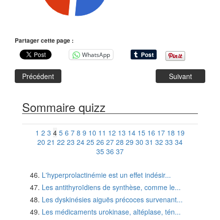
Partager cette page :
WhatsApp
Précédent
Suivant
Sommaire quizz
1
2
3
4
5
6
7
8
9
10
11
12
13
14
15
16
17
18
19
20
21
22
23
24
25
26
27
28
29
30
31
32
33
34
35
36
37
L'hyperprolactinémie est un effet indésir...
Les antithyroïdiens de synthèse, comme le...
Les dyskinésies aiguës précoces survenant...
Les médicaments urokinase, altéplase, tén...