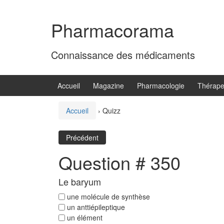
Aller
Sauter
au
au
Pharmacorama
contenu
menu
principal
Connaissance des médicaments
Accueil
Magazine
Pharmacologie
Thérape
Accueil
›
Quizz
Précédent
Question # 350
Le baryum
une molécule de synthèse
un anttiépileptique
un élément