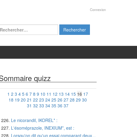
Connexion
chercher :
Sommaire quizz
1
2
3
4
5
6
7
8
9
10
11
12
13
14
15
16
17
18
19
20
21
22
23
24
25
26
27
28
29
30
31
32
33
34
35
36
37
Le nicorandil, IKOREL* :
L'ésoméprazole, INEXIUM*, est :
Lorsqu'on dit qu'un essai comparant deux...