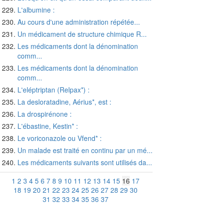
L'albumine :
Au cours d'une administration répétée...
Un médicament de structure chimique R...
Les médicaments dont la dénomination
comm...
Les médicaments dont la dénomination
comm...
L'eléptriptan (Relpax*) :
La desloratadine, Aérius*, est :
La drospirénone :
L'ébastine, Kestin* :
Le voriconazole ou Vfend* :
Un malade est traité en continu par un mé...
Les médicaments suivants sont utilisés da...
1
2
3
4
5
6
7
8
9
10
11
12
13
14
15
16
17
18
19
20
21
22
23
24
25
26
27
28
29
30
31
32
33
34
35
36
37