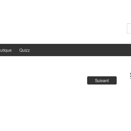
Re
utique
Quizz
Suivant