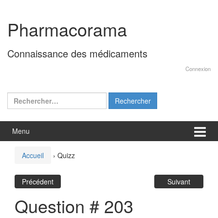
Aller
Sauter
au
au
Pharmacorama
contenu
menu
principal
Connaissance des médicaments
Connexion
Rechercher :
Menu
Accueil
›
Quizz
Précédent
Suivant
Question # 203