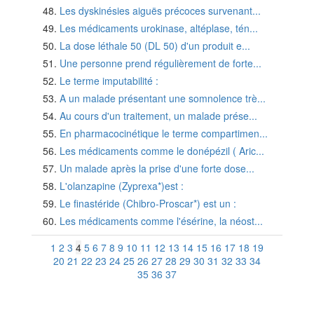
Les dyskinésies aiguës précoces survenant...
Les médicaments urokinase, altéplase, tén...
La dose léthale 50 (DL 50) d'un produit e...
Une personne prend régulièrement de forte...
Le terme imputabilité :
A un malade présentant une somnolence trè...
Au cours d'un traitement, un malade prése...
En pharmacocinétique le terme compartimen...
Les médicaments comme le donépézil ( Aric...
Un malade après la prise d'une forte dose...
L'olanzapine (Zyprexa*)est :
Le finastéride (Chibro-Proscar*) est un :
Les médicaments comme l'ésérine, la néost...
1
2
3
4
5
6
7
8
9
10
11
12
13
14
15
16
17
18
19
20
21
22
23
24
25
26
27
28
29
30
31
32
33
34
35
36
37