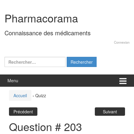
Aller
Sauter
au
au
Pharmacorama
contenu
menu
principal
Connaissance des médicaments
Connexion
Rechercher :
Menu
Accueil
›
Quizz
Précédent
Suivant
Question # 203