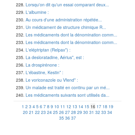
Lorsqu'on dit qu'un essai comparant deux...
L'albumine :
Au cours d'une administration répétée...
Un médicament de structure chimique R...
Les médicaments dont la dénomination comm...
Les médicaments dont la dénomination comm...
L'eléptriptan (Relpax*) :
La desloratadine, Aérius*, est :
La drospirénone :
L'ébastine, Kestin* :
Le voriconazole ou Vfend* :
Un malade est traité en continu par un mé...
Les médicaments suivants sont utilisés da...
1
2
3
4
5
6
7
8
9
10
11
12
13
14
15
16
17
18
19
20
21
22
23
24
25
26
27
28
29
30
31
32
33
34
35
36
37