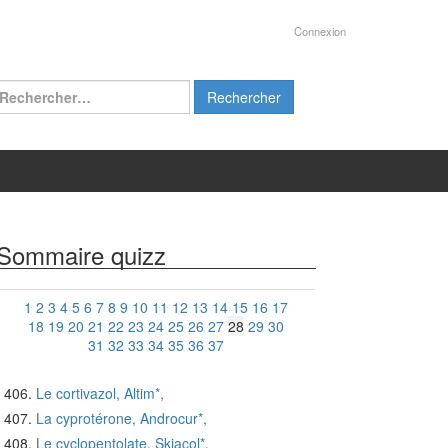
Connexion
chercher :
Sommaire quizz
1
2
3
4
5
6
7
8
9
10
11
12
13
14
15
16
17
18
19
20
21
22
23
24
25
26
27
28
29
30
31
32
33
34
35
36
37
Le cortivazol, Altim*,
La cyprotérone, Androcur*,
Le cyclopentolate, Skiacol*,