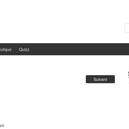
Re
utique
Quizz
Suivant
pam