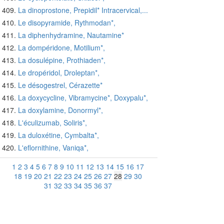
La dinoprostone, Prepidil* Intracervical,...
Le disopyramide, Rythmodan*,
La diphenhydramine, Nautamine*
La dompéridone, Motilium*,
La dosulépine, Prothiaden*,
Le dropéridol, Droleptan*,
Le désogestrel, Cérazette*
La doxycycline, Vibramycine*, Doxypalu*,
La doxylamine, Donormyl*,
L'éculizumab, Soliris*,
La duloxétine, Cymbalta*,
L'eflornithine, Vaniqa*,
1
2
3
4
5
6
7
8
9
10
11
12
13
14
15
16
17
18
19
20
21
22
23
24
25
26
27
28
29
30
31
32
33
34
35
36
37