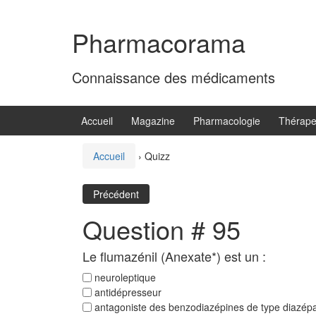
Aller
Sauter
au
au
Pharmacorama
contenu
menu
principal
Connaissance des médicaments
Accueil
Magazine
Pharmacologie
Thérape
Accueil
›
Quizz
Précédent
Question # 95
Le flumazénil (Anexate*) est un :
neuroleptique
antidépresseur
antagoniste des benzodiazépines de type diazé