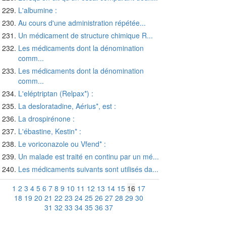
L'albumine :
Au cours d'une administration répétée...
Un médicament de structure chimique R...
Les médicaments dont la dénomination
comm...
Les médicaments dont la dénomination
comm...
L'eléptriptan (Relpax*) :
La desloratadine, Aérius*, est :
La drospirénone :
L'ébastine, Kestin* :
Le voriconazole ou Vfend* :
Un malade est traité en continu par un mé...
Les médicaments suivants sont utilisés da...
1
2
3
4
5
6
7
8
9
10
11
12
13
14
15
16
17
18
19
20
21
22
23
24
25
26
27
28
29
30
31
32
33
34
35
36
37