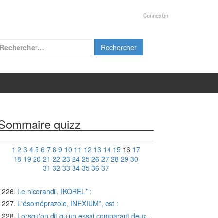
Connexion
chercher :
Sommaire quizz
1
2
3
4
5
6
7
8
9
10
11
12
13
14
15
16
17
18
19
20
21
22
23
24
25
26
27
28
29
30
31
32
33
34
35
36
37
Le nicorandil, IKOREL* :
L'ésoméprazole, INEXIUM*, est :
Lorsqu'on dit qu'un essai comparant deux...