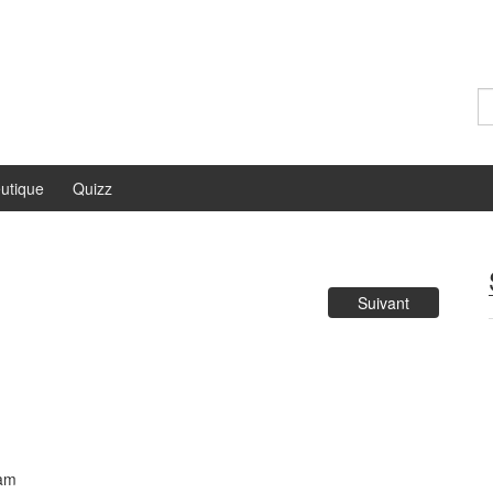
Re
utique
Quizz
Suivant
pam