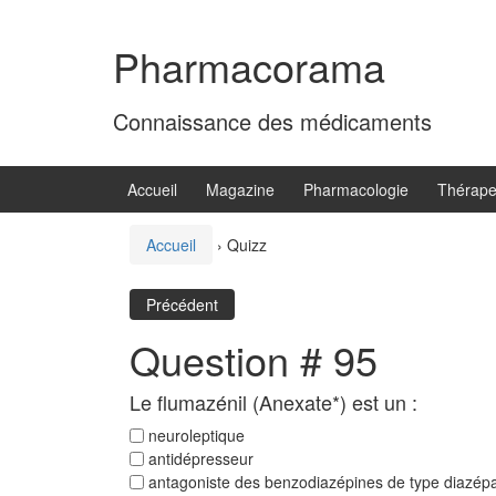
Aller
Sauter
au
au
Pharmacorama
contenu
menu
principal
Connaissance des médicaments
Accueil
Magazine
Pharmacologie
Thérape
Accueil
›
Quizz
Précédent
Question # 95
Le flumazénil (Anexate*) est un :
neuroleptique
antidépresseur
antagoniste des benzodiazépines de type diazé