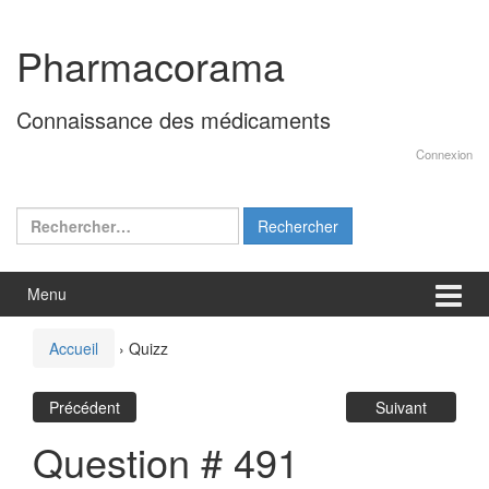
Aller
Sauter
au
au
Pharmacorama
contenu
menu
principal
Connaissance des médicaments
Connexion
Rechercher :
Menu
Accueil
›
Quizz
Précédent
Suivant
Question # 491