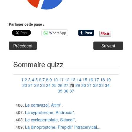
Partager cette page :
WhatsApp
Précédent
Suivant
Sommaire quizz
1
2
3
4
5
6
7
8
9
10
11
12
13
14
15
16
17
18
19
20
21
22
23
24
25
26
27
28
29
30
31
32
33
34
35
36
37
Le cortivazol, Altim*,
La cyprotérone, Androcur*,
Le cyclopentolate, Skiacol*,
La dinoprostone, Prepidil* Intracervical,...