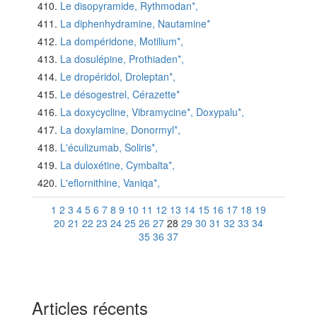
Le disopyramide, Rythmodan*,
La diphenhydramine, Nautamine*
La dompéridone, Motilium*,
La dosulépine, Prothiaden*,
Le dropéridol, Droleptan*,
Le désogestrel, Cérazette*
La doxycycline, Vibramycine*, Doxypalu*,
La doxylamine, Donormyl*,
L'éculizumab, Soliris*,
La duloxétine, Cymbalta*,
L'eflornithine, Vaniqa*,
1
2
3
4
5
6
7
8
9
10
11
12
13
14
15
16
17
18
19
20
21
22
23
24
25
26
27
28
29
30
31
32
33
34
35
36
37
Articles récents