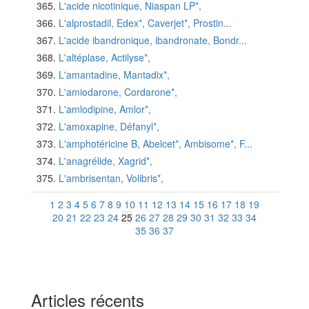
L'acide nicotinique, Niaspan LP*,
L'alprostadil, Edex*, Caverjet*, Prostin...
L'acide ibandronique, ibandronate, Bondr...
L'altéplase, Actilyse*,
L'amantadine, Mantadix*,
L'amiodarone, Cordarone*,
L'amlodipine, Amlor*,
L'amoxapine, Défanyl*,
L'amphotéricine B, Abelcet*, Ambisome*, F...
L'anagrélide, Xagrid*,
L'ambrisentan, Volibris*,
1
2
3
4
5
6
7
8
9
10
11
12
13
14
15
16
17
18
19
20
21
22
23
24
25
26
27
28
29
30
31
32
33
34
35
36
37
Articles récents