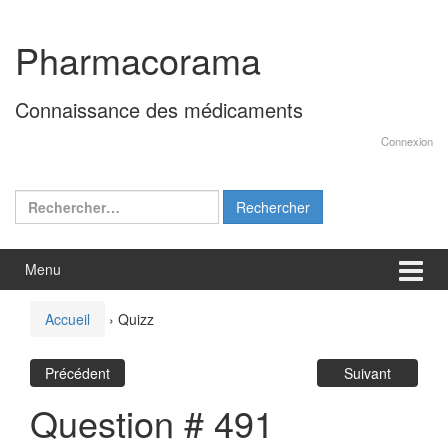
Aller
Sauter
au
au
Pharmacorama
contenu
menu
principal
Connaissance des médicaments
Connexion
Rechercher :
Menu
Accueil
›
Quizz
Précédent
Suivant
Question # 491