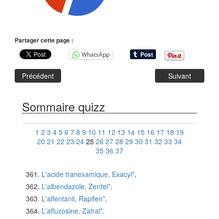
Partager cette page :
WhatsApp
Précédent
Suivant
Sommaire quizz
1
2
3
4
5
6
7
8
9
10
11
12
13
14
15
16
17
18
19
20
21
22
23
24
25
26
27
28
29
30
31
32
33
34
35
36
37
L'acide tranexamique, Exacyl*,
L'albendazole, Zentel*,
L'alfentanil, Rapifen*,
L'afluzosine, Zatral*,