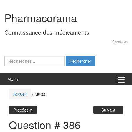
Aller
Sauter
au
au
Pharmacorama
contenu
menu
principal
Connaissance des médicaments
Connexion
Rechercher :
Menu
Accueil
›
Quizz
Précédent
Suivant
Question # 386