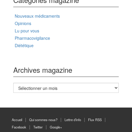
Nouveaux médicaments
Opinions
Lu pour vous
Pharmacovigilance
Diététique
Archives magazine
Archives
magazine
Accueil
Qui sommes-nous?
Lettre d’info
Flux RSS
Facebook
Twitter
Google+