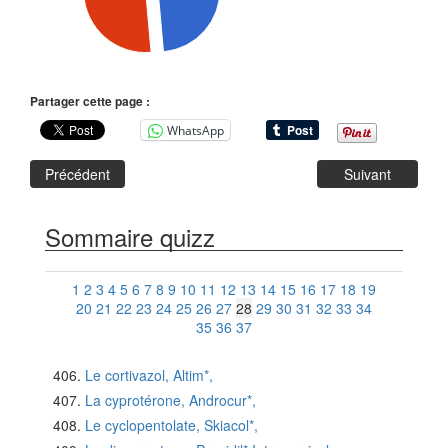
Partager cette page :
WhatsApp
Précédent
Suivant
Sommaire quizz
1
2
3
4
5
6
7
8
9
10
11
12
13
14
15
16
17
18
19
20
21
22
23
24
25
26
27
28
29
30
31
32
33
34
35
36
37
Le cortivazol, Altim*,
La cyprotérone, Androcur*,
Le cyclopentolate, Skiacol*,