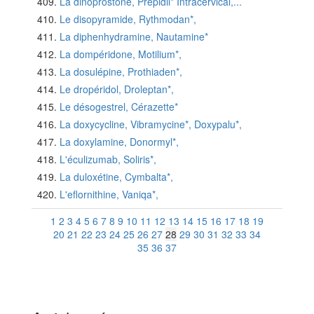
La dinoprostone, Prepidil* Intracervical,...
Le disopyramide, Rythmodan*,
La diphenhydramine, Nautamine*
La dompéridone, Motilium*,
La dosulépine, Prothiaden*,
Le dropéridol, Droleptan*,
Le désogestrel, Cérazette*
La doxycycline, Vibramycine*, Doxypalu*,
La doxylamine, Donormyl*,
L'éculizumab, Soliris*,
La duloxétine, Cymbalta*,
L'eflornithine, Vaniqa*,
1
2
3
4
5
6
7
8
9
10
11
12
13
14
15
16
17
18
19
20
21
22
23
24
25
26
27
28
29
30
31
32
33
34
35
36
37