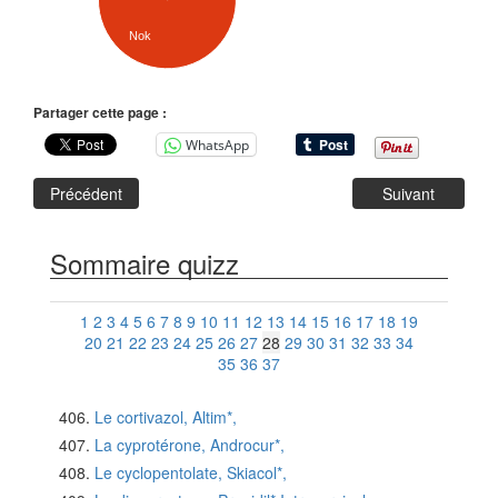
Nok
Partager cette page :
WhatsApp
Précédent
Suivant
Sommaire quizz
1
2
3
4
5
6
7
8
9
10
11
12
13
14
15
16
17
18
19
20
21
22
23
24
25
26
27
28
29
30
31
32
33
34
35
36
37
Le cortivazol, Altim*,
La cyprotérone, Androcur*,
Le cyclopentolate, Skiacol*,