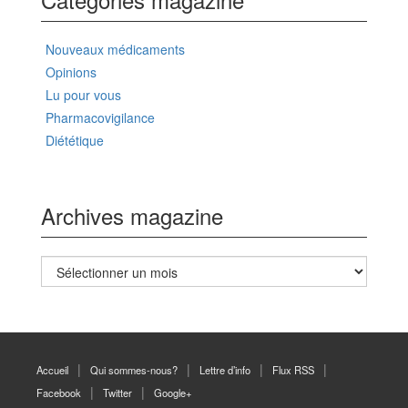
Nouveaux médicaments
Opinions
Lu pour vous
Pharmacovigilance
Diététique
Archives magazine
Archives
magazine
Accueil
Qui sommes-nous?
Lettre d’info
Flux RSS
Facebook
Twitter
Google+