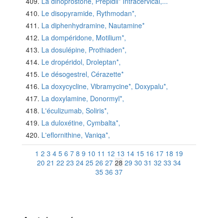
La dinoprostone, Prepidil* Intracervical,...
Le disopyramide, Rythmodan*,
La diphenhydramine, Nautamine*
La dompéridone, Motilium*,
La dosulépine, Prothiaden*,
Le dropéridol, Droleptan*,
Le désogestrel, Cérazette*
La doxycycline, Vibramycine*, Doxypalu*,
La doxylamine, Donormyl*,
L'éculizumab, Soliris*,
La duloxétine, Cymbalta*,
L'eflornithine, Vaniqa*,
1
2
3
4
5
6
7
8
9
10
11
12
13
14
15
16
17
18
19
20
21
22
23
24
25
26
27
28
29
30
31
32
33
34
35
36
37