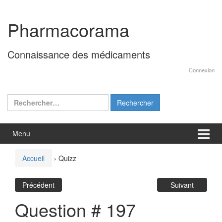
Aller
Sauter
au
au
Pharmacorama
contenu
menu
principal
Connaissance des médicaments
Connexion
Rechercher :
Menu
Accueil
›
Quizz
Précédent
Suivant
Question # 197